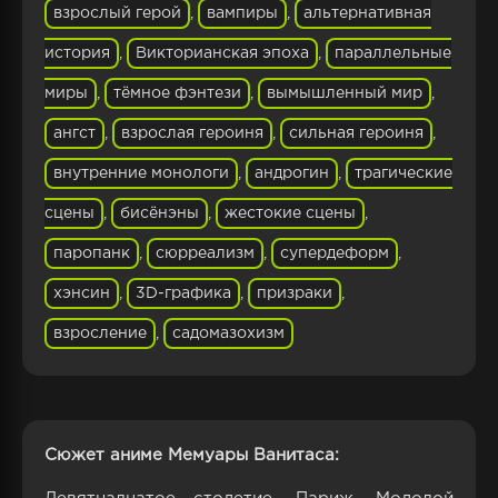
взрослый герой
,
вампиры
,
альтернативная
история
,
Викторианская эпоха
,
параллельные
миры
,
тёмное фэнтези
,
вымышленный мир
,
ангст
,
взрослая героиня
,
сильная героиня
,
внутренние монологи
,
андрогин
,
трагические
сцены
,
бисёнэны
,
жестокие сцены
,
паропанк
,
сюрреализм
,
супердеформ
,
хэнсин
,
3D-графика
,
призраки
,
взросление
,
садомазохизм
Сюжет аниме Мемуары Ванитаса: