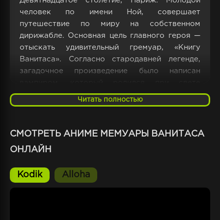
Девятнадцатое столетие, Париж. Молодой
человек по имени Ной, совершает
путешествие по миру на собственном
дирижабле. Основная цель главного героя —
отыскать удивительный гремуар, «Книгу
Ванитаса». Согласно стародавней легенде,
загадочное произведение было написан
вампиром, который родился при свете
голубой луны. В отличие от своих сородичей,
Читать полностью
рождавшихся под алым ночным светилом, он
обладал невероятным могуществом.
СМОТРЕТЬ АНИМЕ МЕМУАРЫ ВАНИТАСА
Однажды любопытному страннику очень
ОНЛАЙН
сильно повезло — парень познакомился с
доктора Ванитасом, далёким родственника
того самого кровопийцы, которого
Kodik
Alloha
одновременно боялись и уважали.
Таинственный эскулап использует
уникальную книжку, дабы исцелять своих
многочисленных пациентов от разнообразных