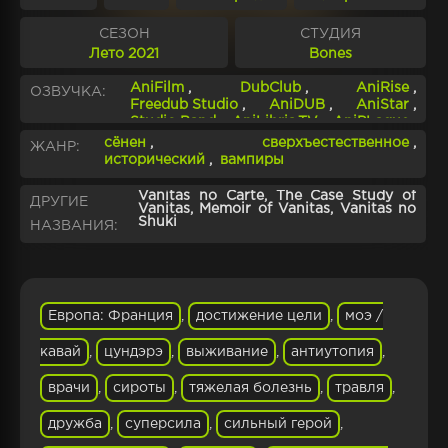
СЕЗОН
СТУДИЯ
Лето 2021
Bones
AniFilm
,
DubClub
,
AniRise
,
ОЗВУЧКА:
Freedub Studio
,
AniDUB
,
AniStar
,
Studio Band
,
AniLibria.TV
,
AniPLague
,
youmiteru
,
Indie Dub
,
сёнен
,
сверхъестественное
,
ЖАНР:
New Land Studio
,
Wakanim.Subtitles
,
исторический
,
вампиры
OBELISK Project
,
AniLeague.TV
Vanitas no Carte, The Case Study of
ДРУГИЕ
Vanitas, Memoir of Vanitas, Vanitas no
Shuki
НАЗВАНИЯ:
Европа: Франция
,
достижение цели
,
моэ /
кавай
,
цундэрэ
,
выживание
,
антиутопия
,
врачи
,
сироты
,
тяжелая болезнь
,
травля
,
дружба
,
суперсила
,
сильный герой
,