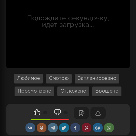
заболеваний. Пообщавшись с Ванитасом
какое-то Ной пришёл к выводу, что у
собеседника есть ужасный секрет, который
он тщательно оберегает от посторонних на
протяжение длительного периода времени.
Любимое
Смотрю
Запланировано
Просмотрено
Отложено
Брошено