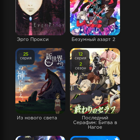
Эрго Прокси
Безумный азарт 2
25
12
серия
серия
2
сезон
Из нового света
Последний
Серафим: Битва в
Нагое