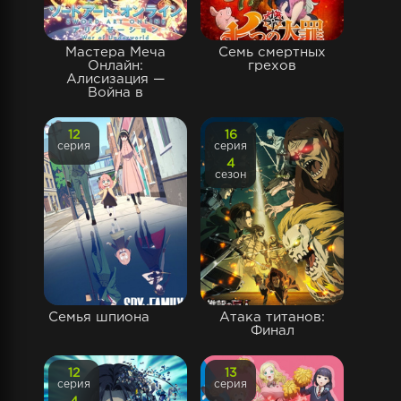
Мастера Меча
Семь смертных
Онлайн:
грехов
Алисизация —
Война в
12
16
серия
серия
4
сезон
Семья шпиона
Атака титанов:
Финал
12
13
серия
серия