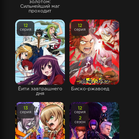
золотом:
Сильнейший маг
проходит
12
12
серия
серия
Ёити завтрашнего
Биско-ржавоед
дня
13
12
серия
серия
2
сезон