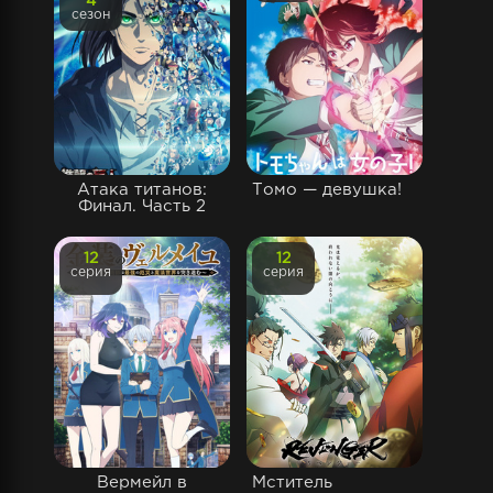
4
сезон
Атака титанов:
Томо — девушка!
Финал. Часть 2
12
12
серия
серия
Вермейл в
Мститель