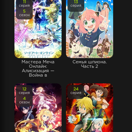
11
13
серия
серия
5
сезон
Мастера Меча
Семья шпиона.
Онлайн:
Часть 2
Алисизация —
Война в
12
24
серия
серия
4
сезон