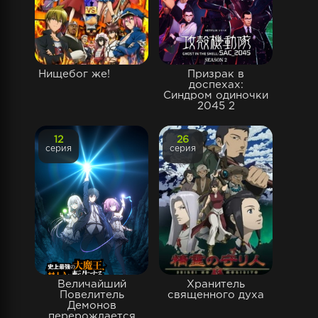
Нищебог же!
Призрак в
доспехах:
Синдром одиночки
2045 2
12
26
серия
серия
Величайший
Хранитель
Повелитель
священного духа
Демонов
перерождается