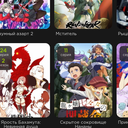
зумный азарт 2
Мститель
Рыц
24
11
серия
серия
се
2
сезон
Ярость Бахамута:
Скрытое сокровище
При
Невинная душа
Нананы