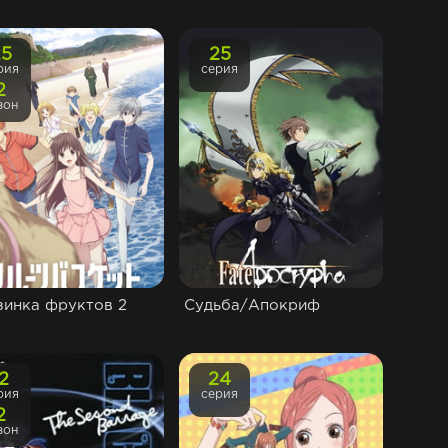
25
25
рия
серия
2
зон
зинка фруктов 2
Судьба/Апокриф
12
24
рия
серия
2
зон