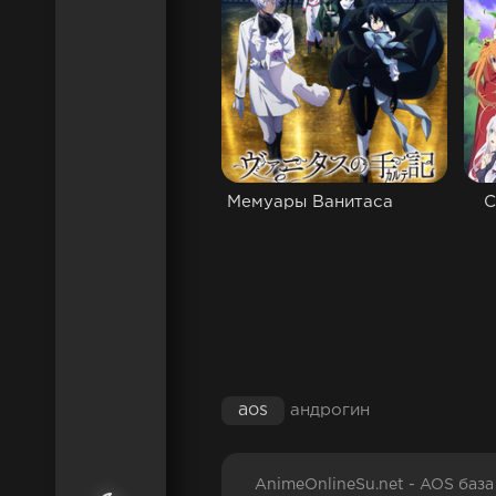
Мемуары Ванитаса
С
aos
андрогин
AnimeOnlineSu.net - AOS баз