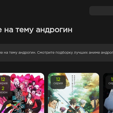
 на тему андрогин
ме на тему андрогин. Смотрите подборку лучших аниме андро
12
12
серия
серия
се
2
сезон