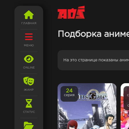
ГЛАВНАЯ
Подборка аниме
МЕНЮ
На это странице показаны ани
ONLINE
ЖАНР
24
серия
СТАТУС