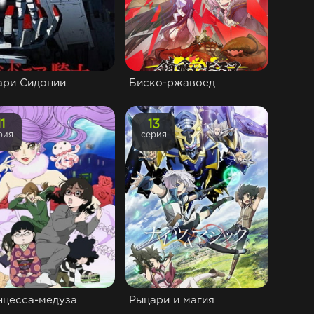
ари Сидонии
Биско-ржавоед
11
13
рия
серия
нцесса-медуза
Рыцари и магия