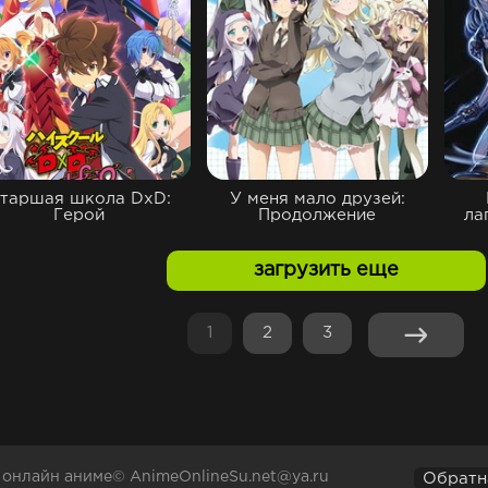
таршая школа DxD:
У меня мало друзей:
Герой
Продолжение
ла
загрузить еще
1
2
3
а онлайн аниме© AnimeOnlineSu.net@ya.ru
Обратн