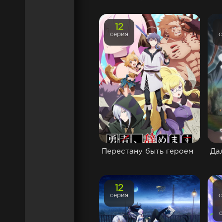
12
серия
Перестану быть героем
Да
12
серия