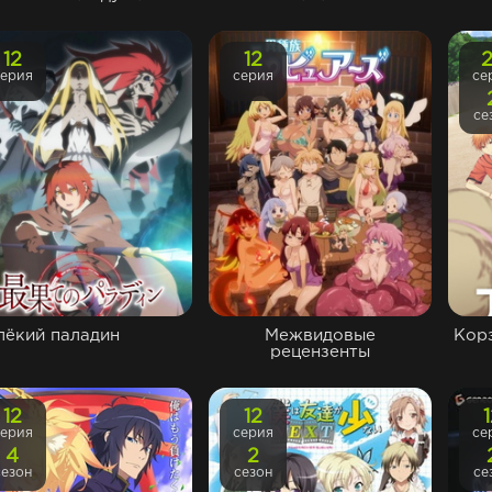
12
12
серия
серия
се
се
лёкий паладин
Межвидовые
Кор
рецензенты
12
12
серия
серия
се
4
2
сезон
сезон
се