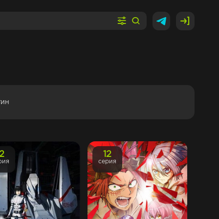
гин
12
12
рия
серия