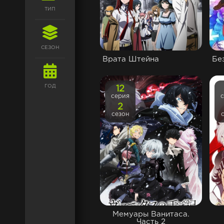
ТИП
СЕЗОН
Врата Штейна
Бе
ГОД
12
серия
2
сезон
Мемуары Ванитаса.
Часть 2