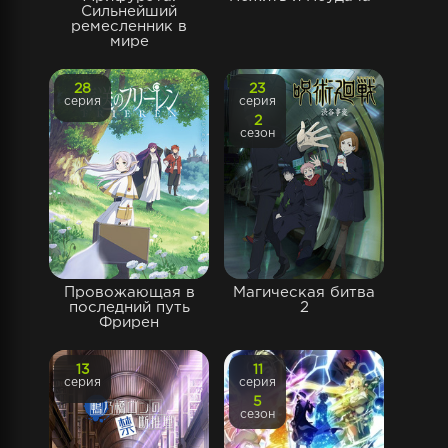
Сильнейший
ремесленник в
мире
28
23
серия
серия
2
сезон
Провожающая в
Магическая битва
последний путь
2
Фрирен
13
11
серия
серия
5
сезон