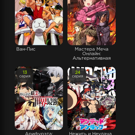
Ван-Пис
Мастера Меча
Онлайн:
Альтернативная
13
24
серия
серия
Арифурэта:
Нежить и Неудача