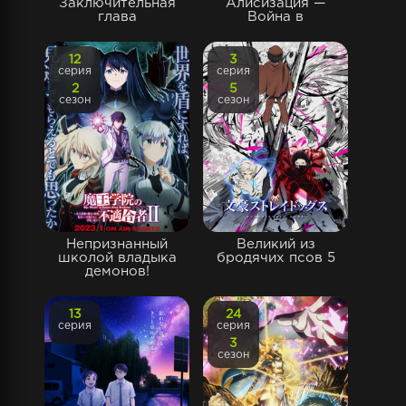
Заключительная
Алисизация —
глава
Война в
12
3
серия
серия
2
5
сезон
сезон
Непризнанный
Великий из
школой владыка
бродячих псов 5
демонов!
13
24
серия
серия
3
сезон