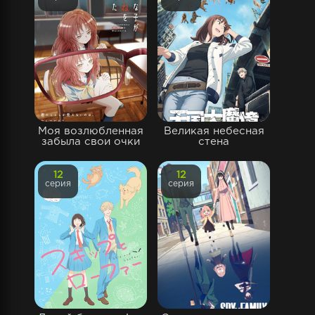
Моя возлюбленная
Великая небесная
забыла свои очки
стена
12
12
серия
серия