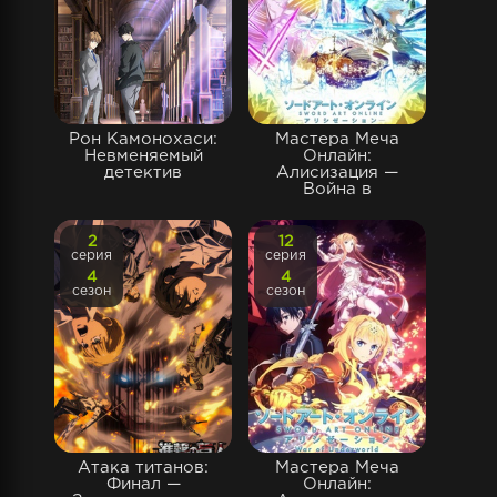
Рон Камонохаси:
Мастера Меча
Невменяемый
Онлайн:
детектив
Алисизация —
Война в
2
12
серия
серия
4
4
сезон
сезон
Атака титанов:
Мастера Меча
Финал —
Онлайн: