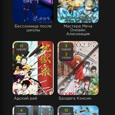
Бессонница после
Мастера Меча
школы
Онлайн:
Алисизация
13
3
серия
серия
2
сезон
Адский рай
Бродяга Кэнсин
4
13
серия
серия