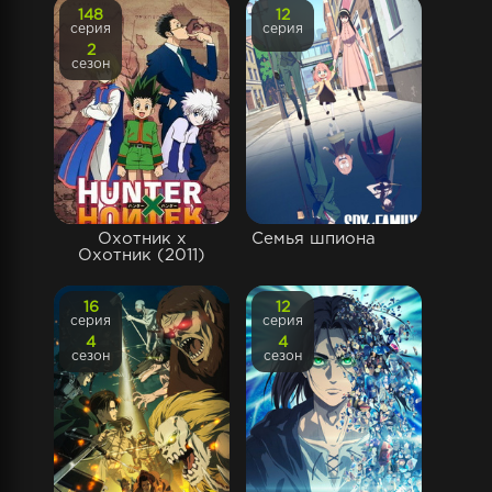
148
12
серия
серия
2
сезон
Охотник х
Семья шпиона
Охотник (2011)
16
12
серия
серия
4
4
сезон
сезон