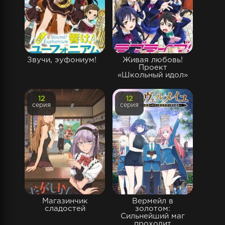
Звучи, эуфониум!
Живая любовь!
Проект
«Школьный идол»
12
12
серия
серия
Магазинчик
Вермейл в
сладостей
золотом:
Сильнейший маг
проходит