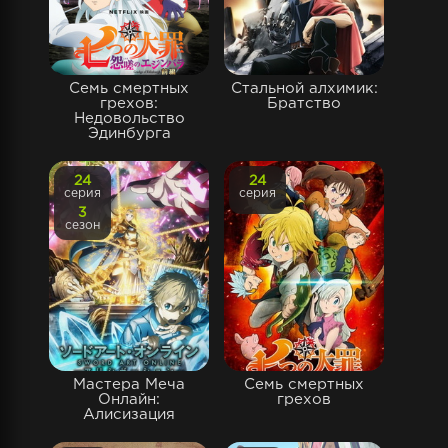
Семь смертных
Стальной алхимик:
грехов:
Братство
Недовольство
Эдинбурга
24
24
серия
серия
3
сезон
Мастера Меча
Семь смертных
Онлайн:
грехов
Алисизация