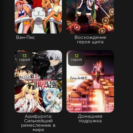
Ван-Пис
Восхождение
героя щита
13
12
серия
серия
Арифурэта:
Домашняя
Сильнейший
подружка
ремесленник в
мире