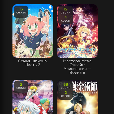
13
12
серия
серия
4
сезон
Семья шпиона.
Мастера Меча
Часть 2
Онлайн:
Алисизация —
Война в
2
68
серия
серия
2
сезон