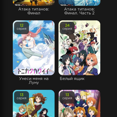
Атака титанов:
Атака титанов:
Финал
Финал. Часть 2
12
24
серия
серия
Унеси меня на
Белый ящик
Луну
13
13
серия
серия