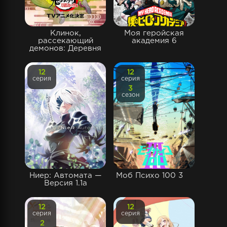
Клинок,
Моя геройская
рассекающий
академия 6
демонов: Деревня
12
12
серия
серия
3
сезон
Ниер: Автомата —
Моб Психо 100 3
Версия 1.1а
12
12
серия
серия
2