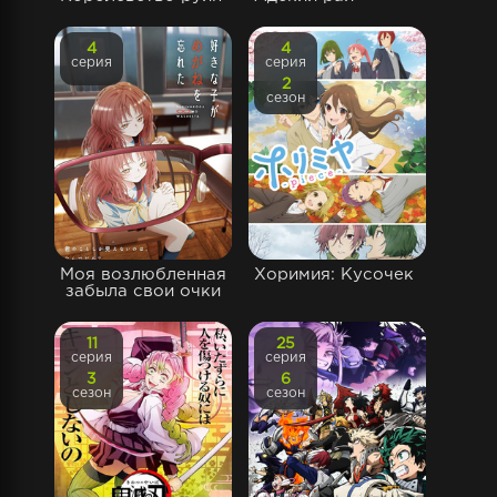
4
4
серия
серия
2
сезон
Моя возлюбленная
Хоримия: Кусочек
забыла свои очки
11
25
серия
серия
3
6
сезон
сезон