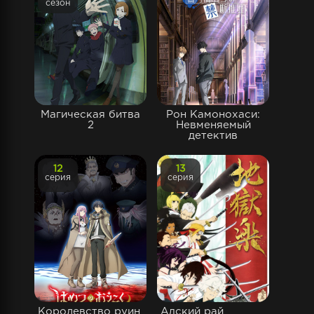
сезон
Магическая битва
Рон Камонохаси:
2
Невменяемый
детектив
12
13
серия
серия
Королевство руин
Адский рай