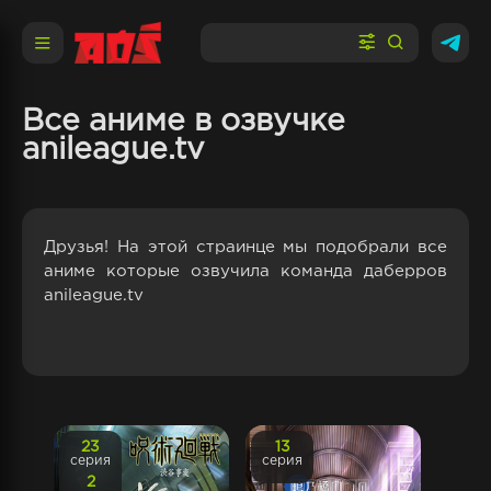
Все аниме в озвучке
anileague.tv
Друзья! На этой страинце мы подобрали все
аниме которые озвучила команда даберров
anileague.tv
23
13
серия
серия
2