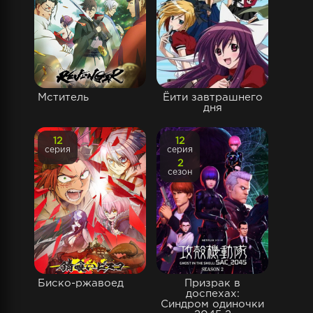
Мститель
Ёити завтрашнего
дня
12
12
серия
серия
2
сезон
Биско-ржавоед
Призрак в
доспехах:
Синдром одиночки