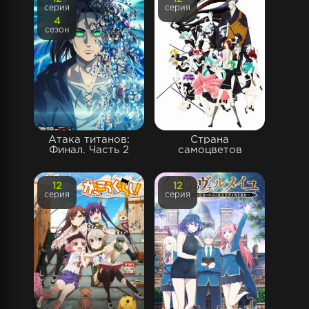
серия
серия
4
сезон
Атака титанов:
Страна
Финал. Часть 2
самоцветов
12
12
серия
серия