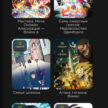
Мастера Меча
Семь смертных
Онлайн:
грехов:
Алисизация —
Недовольство
Война в
Эдинбурга
12
16
серия
серия
4
сезон
Семья шпиона
Атака титанов:
Финал
12
12