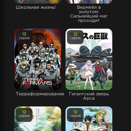
Школьная жизнь!
Вермейл в
золотом:
Сильнейший маг
проходит
13
12
серия
серия
Терраформирование
Гигантский зверь
Арса
12
12
серия
серия