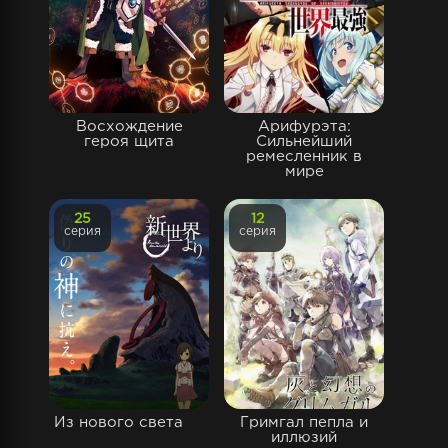
Восхождение
Арифурэта:
героя щита
Сильнейший
ремесленник в
мире
25
12
серия
серия
Из нового света
Гримгал пепла и
иллюзий