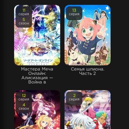
11
13
серия
серия
5
сезон
Мастера Меча
Семья шпиона.
Онлайн:
Часть 2
Алисизация —
Война в
12
2
серия
серия
4
сезон