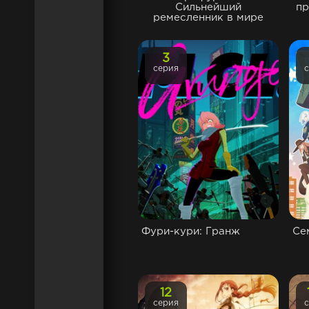
Сильнейший
пр
ремесленник в мире
3
серия
Фури-кури: Гранж
Се
12
серия