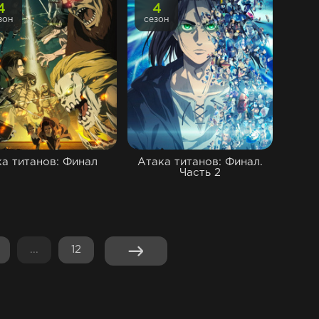
4
4
зон
сезон
а титанов: Финал
Атака титанов: Финал.
Часть 2
...
12