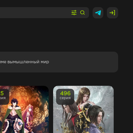
аниме вымышленный мир
25
496
рия
серия