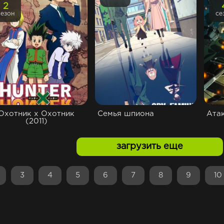
2
сезон
се
Охотник х Охотник
Семья шпиона
Атак
(2011)
загрузить еще
3
4
5
6
7
8
9
10