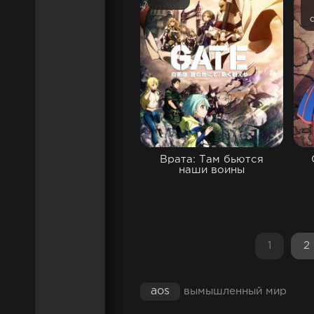
Врата: Там бьются
наши воины
1
2
aos
вымышленный мир