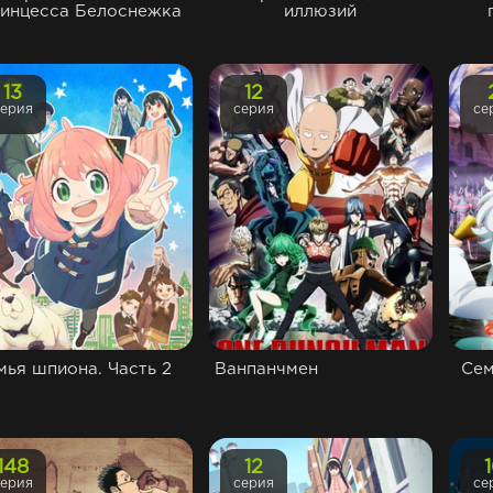
инцесса Белоснежка
иллюзий
13
12
серия
серия
се
мья шпиона. Часть 2
Ванпанчмен
Сем
148
12
серия
серия
се