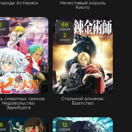
города Астериск
Нечестивый король
Киото
2
68
рия
серия
2
сезон
ь смертных грехов:
Стальной алхимик:
Недовольство
Братство
Эдинбурга
16
12
рия
серия