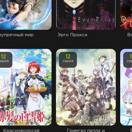
зупречный мир
Эрго Прокси
В
12
12
серия
серия
се
Красноволосая
Гримгал пепла и