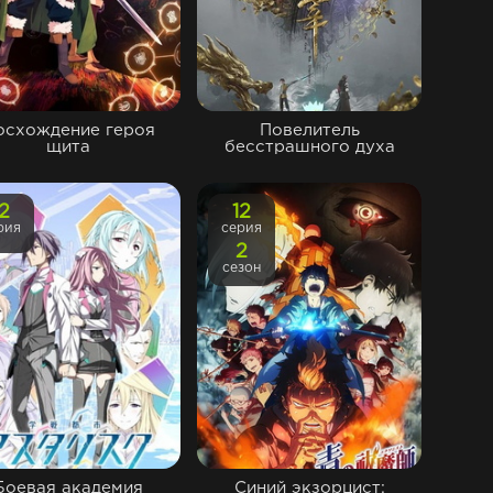
осхождение героя
Повелитель
щита
бесстрашного духа
12
12
рия
серия
2
сезон
Боевая академия
Синий экзорцист: