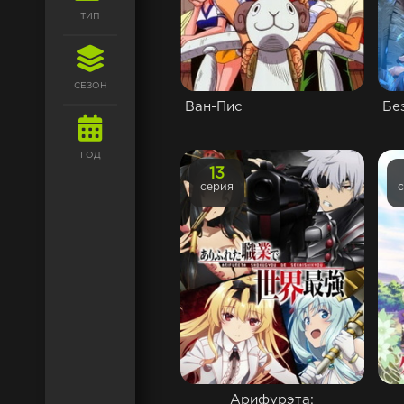
ТИП
СЕЗОН
Ван-Пис
Бе
ГОД
13
серия
Арифурэта: