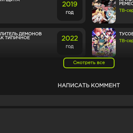
ОЯ ЩИТА
АРИФ
2019
РЕМЕ
ТВ-се
год
ЛИТЕЛЬ ДЕМОНОВ
ТУСО
2022
АК ТИПИЧНОЕ
ТВ-се
год
Смотреть все
БРАНИ МЕЖДУ ТОБОЙ
КОРО
2020
АЯ ВОЙНА
ТВ-се
год
НАПИСАТЬ КОММЕНТ
КОМБ
2012
ТВ-се
год