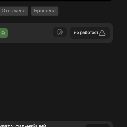
Отложено
Брошено
не работает