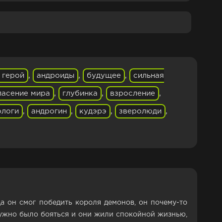
 герой
,
андроиды
,
будущее
,
сильная
пасение мира
,
глубинка
,
взросление
,
ологи
,
андрогин
,
кудэрэ
,
зверолюди
,
да он смог победить короля демонов, он почему-то
нужно было бояться и они жили спокойной жизнью,