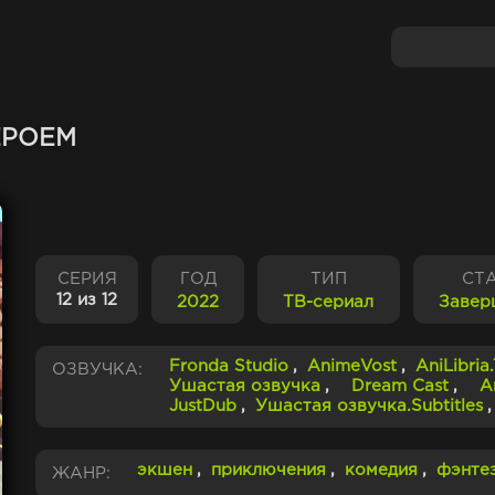
ЕРОЕМ
СЕРИЯ
ГОД
ТИП
СТ
12 из 12
2022
ТВ-сериал
Завер
Fronda Studio
,
AnimeVost
,
AniLibria
ОЗВУЧКА:
Ушастая озвучка
,
Dream Cast
,
A
JustDub
,
Ушастая озвучка.Subtitles
экшен
,
приключения
,
комедия
,
фэнте
ЖАНР: