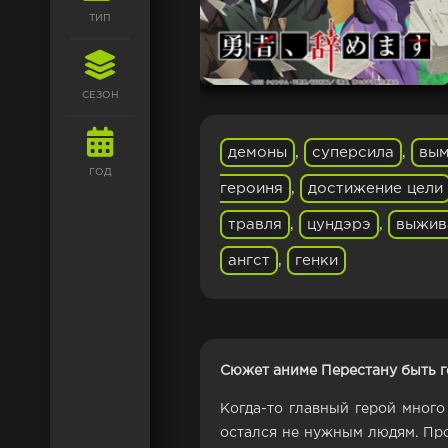
ТИП
СЕЗОН
демоны
,
суперсила
,
вы
ГОД
героиня
,
достижение цели
травля
,
цундэрэ
,
выжив
ангст
,
генки
Сюжет аниме Перестану быть г
Когда-то главный герой много
остался не нужным людям. Пр