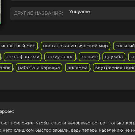
Yuuyame
ДРУГИЕ НАЗВАНИЯ:
мышленный мир
,
постапокалиптический мир
,
сильный
,
технофэнтези
,
антиутопия
,
хэнсин
,
дружба
,
с
ание
,
работа и карьера
,
дилемма
,
внутренние мон
ероем:
 сил приложил, чтобы спасти человечество, вот только ког
о него слишком быстро забыли, ведь теперь населению не 