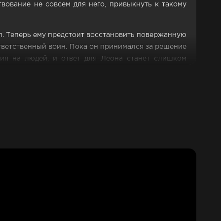
ование не совсем для него, привыкнуть к такому
ил. Теперь ему предстоит восстановить повержанную
ответственный воин. Пока он принимался за решение
ния на людей, и ответ для Леона станет слишком
анностей, ведь теперь он будет совсем по-другому