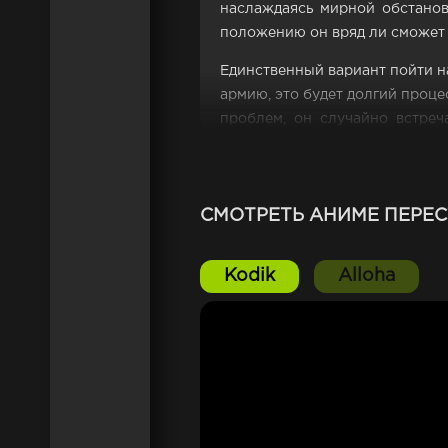
наслаждаясь мирной обстанов
положению он вряд ли сможет 
Единственный вариант пойти н
армию, это будет долгий проце
проблем, он случайно встреч
неожиданным и шокирующем. Гл
смотреть на проблему между 
СМОТРЕТЬ АНИМЕ ПЕРЕС
Kodik
Alloha