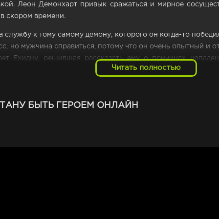
кой. Леон Демонхарт привык сражаться и мирное сосуществ
в скором времени.
а службу к тому самому демону, которого он когда-то побед
сс, но мужчина справиться, потому что он очень опытный и 
ает Ехидну, решившая рассказать ему о причинах нападе
Читать полностью
авного героя ожидает новая жизнь, она будет полна неожид
людьми и демонами.
ТАНУ БЫТЬ ГЕРОЕМ ОНЛАЙН