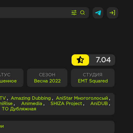
7.04
АТУС
СЕЗОН
СТУДИЯ
шенное
Весна 2022
EMT Squared
.TV
,
Amazing Dubbing
,
AniStar Многоголосый
,
niRise
,
Animedia
,
SHIZA Project
,
AniDUB
,
,
ТО Дубляжная
зи