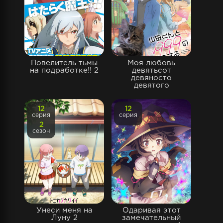
Повелитель тьмы
Моя любовь
на подработке!! 2
девятьсот
девяносто
девятого
12
12
серия
серия
2
сезон
Унеси меня на
Одаривая этот
Луну 2
замечательный