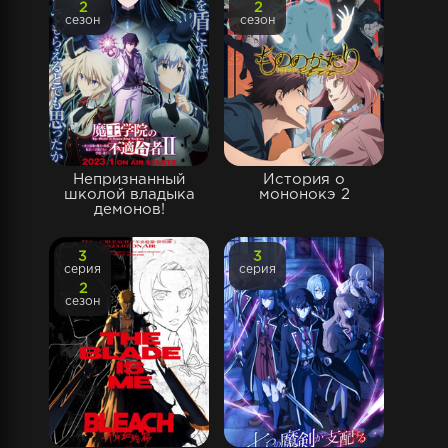
2
2
сезон
сезон
Непризнанный
История о
школой владыка
мононокэ 2
демонов!
3
3
серия
серия
2
сезон