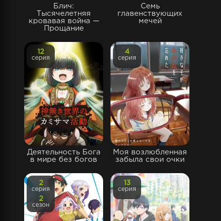
Блич:
Семь
Тысячелетняя
главенствующих
кровавая война —
мечей
Прощание
12
4
серия
серия
Деятельность Бога
Моя возлюбленная
в мире без богов
забыла свои очки
2
13
серия
серия
2
сезон