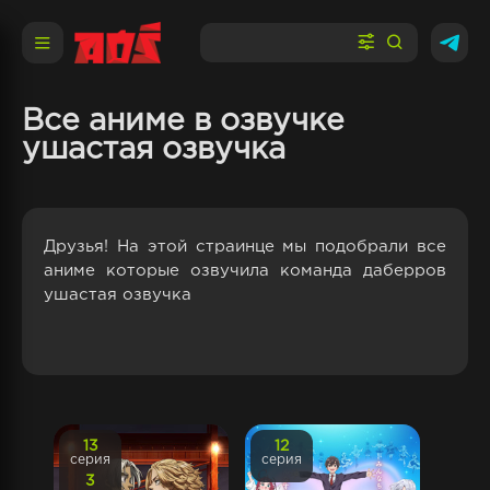
Все аниме в озвучке
ушастая озвучка
Друзья! На этой страинце мы подобрали все
аниме которые озвучила команда даберров
ушастая озвучка
13
12
серия
серия
3