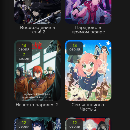
Восхождение в
Парадокс в
тени! 2
прямом эфире
13
13
серия
серия
2
сезон
Невеста чародея 2
Семья шпиона.
Часть 2
12
12
серия
серия