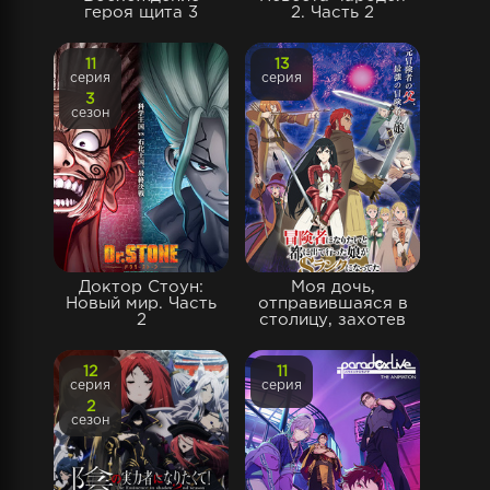
героя щита 3
2. Часть 2
11
13
серия
серия
3
сезон
Доктор Стоун:
Моя дочь,
Новый мир. Часть
отправившаяся в
2
столицу, захотев
12
11
серия
серия
2
сезон