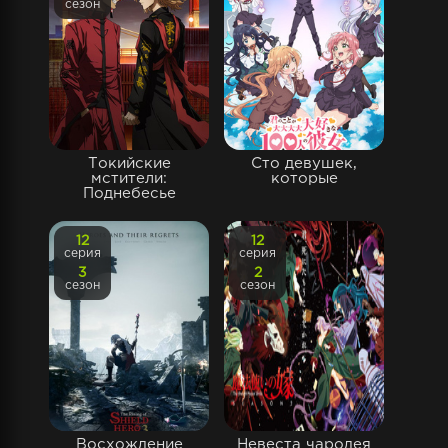
сезон
Токийские
Сто девушек,
мстители:
которые
Поднебесье
12
12
серия
серия
3
2
сезон
сезон
Восхождение
Невеста чародея