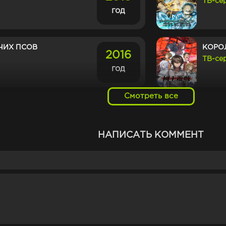
ТВ-се
год
ЧИХ ПСОВ
КОРО
2016
ТВ-се
год
Смотреть все
КОНТ
2020
ТВ-се
год
НАПИСАТЬ КОММЕНТ
ПЛАТ
2006
ТВ-се
год
НАХ ТРУПОВ
ВОЙН