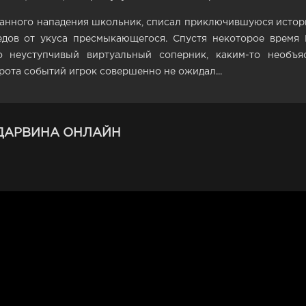
анного нападения школьник, списал приключившуюся истори
едов от укуса пресмыкающегося. Спустя некоторое время
го неуступчивый виртуальный соперник, каким-то необъ
рота событий игрок совершенно не ожидал...
 ДАРВИНА ОНЛАЙН