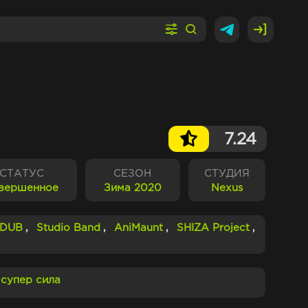
7.24
СТАТУС
СЕЗОН
СТУДИЯ
вершенное
Зима 2020
Nexus
iDUB
,
Studio Band
,
AniMaunt
,
SHIZA Project
,
супер сила