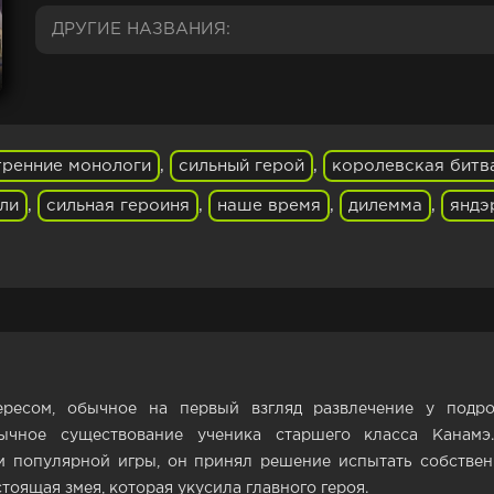
ДРУГИЕ НАЗВАНИЯ:
тренние монологи
,
сильный герой
,
королевская битв
ли
,
сильная героиня
,
наше время
,
дилемма
,
яндэ
ресом, обычное на первый взгляд развлечение у подро
ычное существование ученика старшего класса Канамэ
м популярной игры, он принял решение испытать собствен
тоящая змея, которая укусила главного героя.