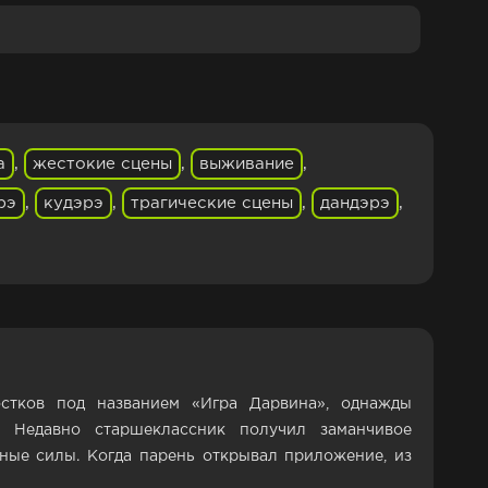
а
,
жестокие сцены
,
выживание
,
рэ
,
кудэрэ
,
трагические сцены
,
дандэрэ
,
стков под названием «Игра Дарвина», однажды
. Недавно старшеклассник получил заманчивое
ные силы. Когда парень открывал приложение, из