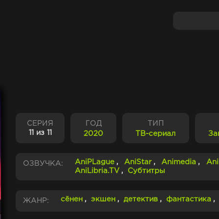
СЕРИЯ
ГОД
ТИП
11 из 11
2020
ТВ-сериал
За
AniPLague
,
AniStar
,
Animedia
,
An
ОЗВУЧКА:
AniLibria.TV
,
Субтитры
сёнен
,
экшен
,
детектив
,
фантастика
,
ЖАНР: