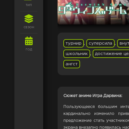
ТИП
СЕЗОН
турнир
,
суперсила
,
вну
ГОД
школьник
,
достижение це
ангст
Сюжет аниме Игра Дарвина:
Пользующееся большим инте
кардинально изменило прив
предложение стать участнико
экрана внезапно появилась нас