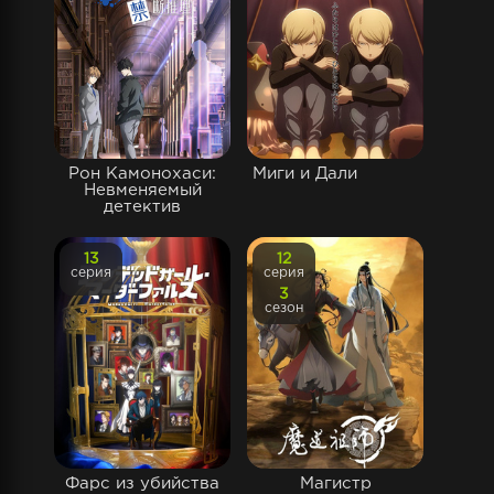
Рон Камонохаси:
Миги и Дали
Невменяемый
детектив
13
12
серия
серия
3
сезон
Фарс из убийства
Магистр