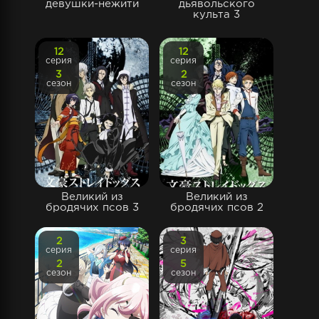
девушки-нежити
дьявольского
культа 3
12
12
серия
серия
3
2
сезон
сезон
Великий из
Великий из
бродячих псов 3
бродячих псов 2
2
3
серия
серия
2
5
сезон
сезон