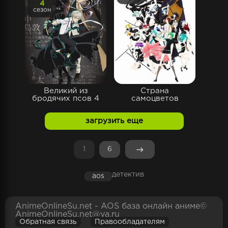
4
сезон
Великий из
Страна
бродячих псов 4
самоцветов
загрузить еще
1
6
детектив
aos
AnimeOnlineSu.net - AOS база онлайн аниме©
AnimeOnlineSu.net@ya.ru
Обратная связь
Правообладателям