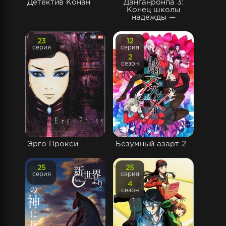
Детектив Конан
Данганронпа 3:
Конец школы
надежды —
23
12
серия
серия
2
сезон
Эрго Прокси
Безумный азарт 2
25
25
серия
серия
4
сезон