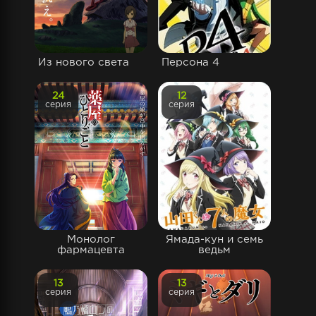
Из нового света
Персона 4
24
12
серия
серия
Монолог
Ямада-кун и семь
фармацевта
ведьм
13
13
серия
серия