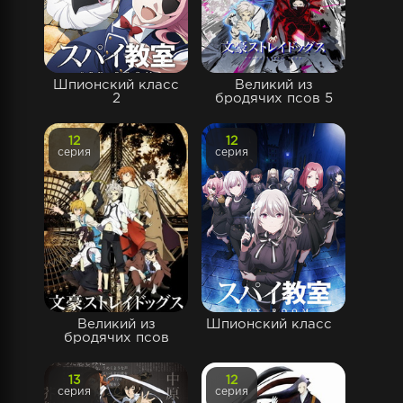
Шпионский класс
Великий из
2
бродячих псов 5
12
12
серия
серия
Великий из
Шпионский класс
бродячих псов
13
12
серия
серия