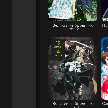
Великий из бродячих
По
псов 2
13
серия
4
сезон
Великий из бродячих
Сэ
псов 4