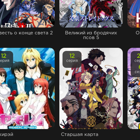
весть о конце света 2
Великий из бродячих
О
псов 5
12
12
серия
серия
се
се
кирэй
Старшая карта