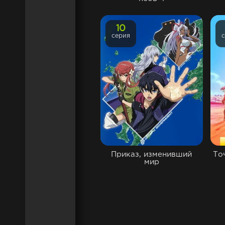
10
серия
Приказ, изменивший
То
мир