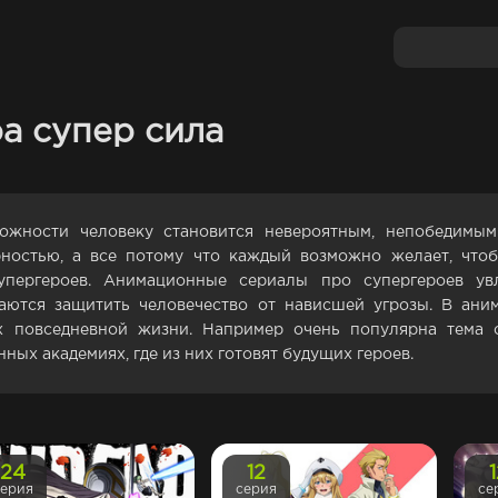
а супер сила
ожности человеку становится невероятным, непобедимы
ностью, а все потому что каждый возможно желает, чтоб
упергероев. Анимационные сериалы про супергероев увл
ются защитить человечество от нависшей угрозы. В аним
х повседневной жизни. Например очень популярна тема 
ных академиях, где из них готовят будущих героев.
24
12
серия
серия
се