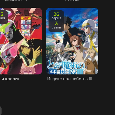
25
26
рия
серия
3
сезон
 и кролик
Индекс волшебства III