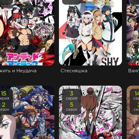
жить и Неудача
Стесняшка
Ван
15
3
1
серия
серия
се
2
5
сезон
сезон
се