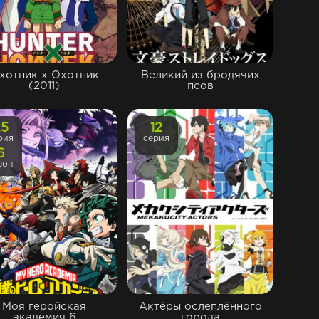
хотник х Охотник
Великий из бродячих
(2011)
псов
25
12
рия
серия
6
зон
Моя геройская
Актёры ослеплённого
академия 6
города