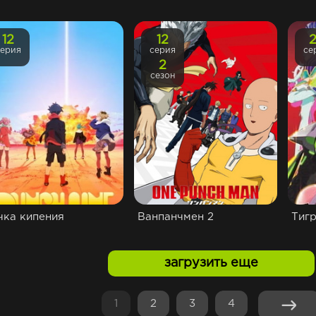
12
12
серия
серия
се
2
сезон
чка кипения
Ванпанчмен 2
Тигр
загрузить еще
1
2
3
4