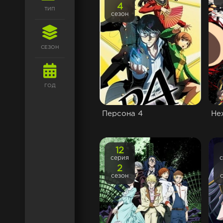
4
ТИП
сезон
СЕЗОН
ГОД
Персона 4
Не
12
серия
2
сезон