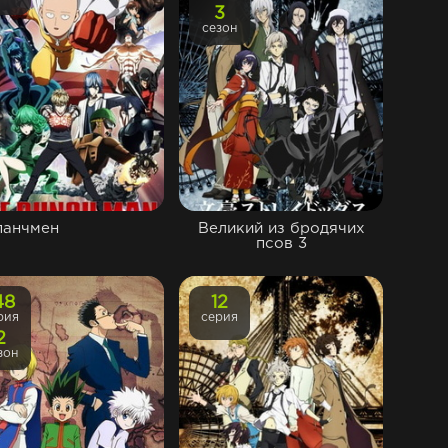
3
сезон
панчмен
Великий из бродячих
псов 3
48
12
рия
серия
2
зон