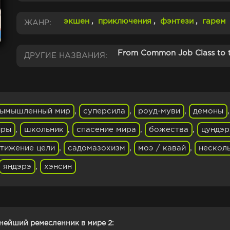
экшен
,
приключения
,
фэнтези
,
гарем
ЖАНР:
From Common Job Class to t
ДРУГИЕ НАЗВАНИЯ:
ымышленный мир
,
суперсила
,
роуд-муви
,
демоны
иры
,
школьник
,
спасение мира
,
божества
,
цундэр
тижение цели
,
садомазохизм
,
моэ / кавай
,
нескол
яндэрэ
,
хэнсин
нейший ремесленник в мире 2: