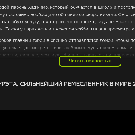
дой парень Хаджиме, который обучается в школе и постоян
 ему постоянно необходимо общение со сверстниками. Он оче
зать любую услугу, о которой его попросят, ведь не может 
. Также у парня есть интересное хобби в плане просмотра а
роков главный герой в спешке отправляется домой, чтобы 
е успевает досмотреть свой любимый мультфильм дома и 
времени, сильнее, чем мультфильмы парня стали привлек
Читать полностью
Это очень сильно сказалось на делах с общением со своими
 среди его окружения.
РЭТА: СИЛЬНЕЙШИЙ РЕМЕСЛЕННИК В МИРЕ 