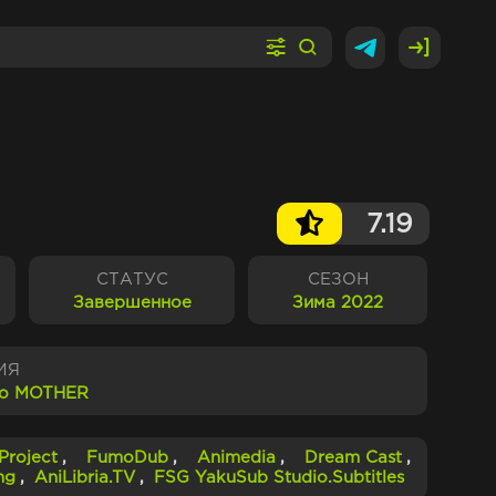
7.19
СТАТУС
СЕЗОН
Завершенное
Зима 2022
ИЯ
io MOTHER
Project
,
FumoDub
,
Animedia
,
Dream Cast
,
ng
,
AniLibria.TV
,
FSG YakuSub Studio.Subtitles