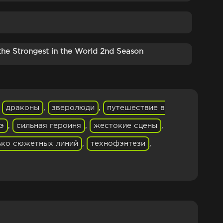
he Strongest in the World 2nd Season
,
драконы
,
зверолюди
,
путешествие в
э
,
сильная героиня
,
жестокие сцены
,
ько сюжетных линий
,
технофэнтези
,