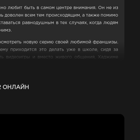
но любит быть в самом центре внимания. Он не из
нь доволен всем тем происходящим, а также помимо
оставаться равнодушным в тех случаях, когда людям
нимэ.
посмотреть новую серию своей любимой франшизы.
ему приходится это делать уже в школе, сидя за
ать видеоигры и вместо живого общения, Хаджиме
 одноклассниками, поскольку изменился не только
2 ОНЛАЙН