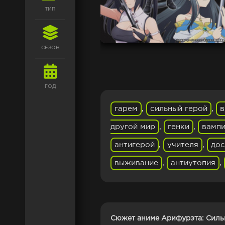
ТИП
СЕЗОН
ГОД
гарем
,
сильный герой
,
в
другой мир
,
генки
,
вамп
антигерой
,
учителя
,
дос
выживание
,
антиутопия
,
Сюжет аниме Арифурэта: Силь