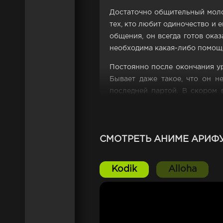
Достаточно общительный моло
тех, кто любит одиночество и
общения, он всегда готов ока
необходима какая-либо помощь
Постоянно после окончания у
Бывает даже такое, что он н
последней партой. В скором 
поменял на виртуальный мир. 
он сам, но и отношение к нему
СМОТРЕТЬ АНИМЕ АРИФУ
Kodik
Alloha