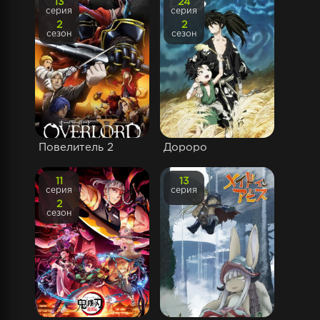
13
24
серия
серия
2
2
сезон
сезон
Повелитель 2
Дороро
11
13
серия
серия
2
сезон