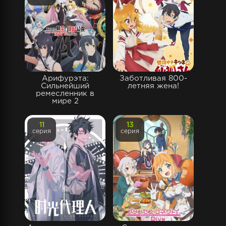
Арифурэта:
Заботливая 800-
Сильнейший
летняя жена!
ремесленник в
мире 2
11
13
серия
серия