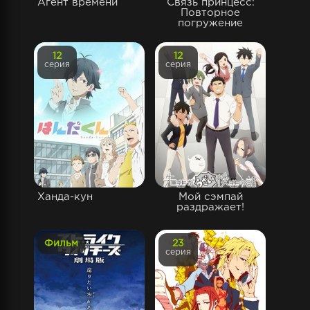
Агент времени
Связь принцесс:
Повторное
погружение
12
12
серия
серия
Ханда-кун
Мой сэмпай
раздражает!
Фильм
23
серия