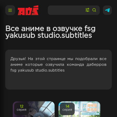
Все аниме в озвучке fsg
yakusub studio.subtitles
Друзья! На этой страинце мы подобрали все
аниме которые озвучила команда даберров
fsg yakusub studio.subtitles
12
14
серия
серия