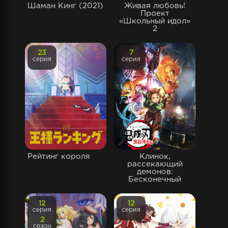
Шаман Кинг (2021)
Живая любовь!
Проект
«Школьный идол»
2
23
7
серия
серия
Рейтинг короля
Клинок,
рассекающий
демонов:
Бесконечный
12
12
серия
серия
2
сезон