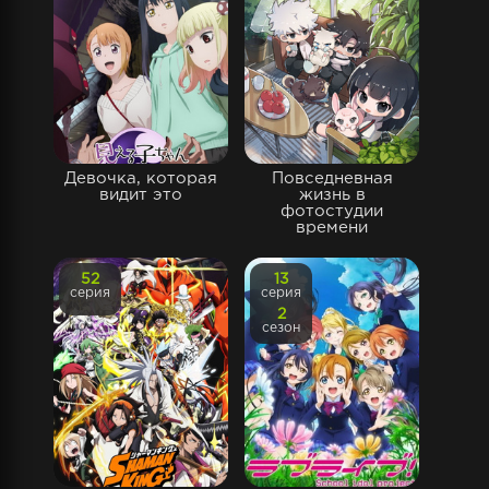
Девочка, которая
Повседневная
видит это
жизнь в
фотостудии
времени
52
13
серия
серия
2
сезон