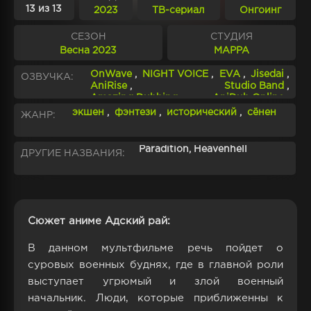
13 из 13
2023
ТВ-сериал
Онгоинг
СЕЗОН
СТУДИЯ
Весна 2023
MAPPA
OnWave
,
NIGHT VOICE
,
EVA
,
Jisedai
,
ОЗВУЧКА:
AniRise
,
Studio Band
,
Amazing Dubbing
,
AniDub Online
,
Невинный Кружок
,
Dream Cast
,
экшен
,
фэнтези
,
исторический
,
сёнен
ЖАНР:
AniBreeze
,
Вистерия
,
ОВН
,
TimaMan & Milirina
,
SHIZA Project
,
AniLibria.TV
,
AniStar
,
DubClub
,
Paradition, Heavenhell
ДРУГИЕ НАЗВАНИЯ:
AniDUB
,
Freedub Studio
,
Youkai Studio
,
AniBaza
,
AnimeVost
,
AniBoom
,
Kazoku Project
,
ChillDub
,
AEROChannelEkat & Risha
,
Silver AniAge
,
HaronMedia
,
LDA TEAM
,
Сюжет аниме Адский рай:
Кладбище топовых релизов
,
AniLeague.TV
,
AniFame
,
В данном мультфильме речь пойдет о
Bezdari Sound
,
Klio & Flapy & Tiamat
,
AniDorFilm & AniDub Online
,
суровых военных буднях, где в главной роли
youmiteru
,
LampStudio
,
ChupaChell`s
выступает угрюмый и злой военный
,
AniMovie
,
FNDP
,
SmileDub
,
начальник. Люди, которые приближенны к
Crunchyroll.Subtitles
,
Kazoku Project.Subtitles
,