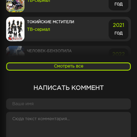
ТВ-сериал
год
ТОКИЙСКИЕ МСТИТЕЛИ
2021
ТВ-сериал
год
ЧЕЛОВЕК-БЕНЗОПИЛА
2022
ТВ-сериал
год
Смотреть все
КЛИНОК, РАССЕКАЮЩИЙ ДЕМОНОВ
2019
НАПИСАТЬ КОММЕНТ
ТВ-сериал
год