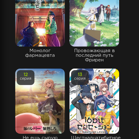
Монолог
Провожающая в
фармацевта
последний путь
Фрирен
12
13
серия
серия
Не ешь сырую
Шестнадцатибитное