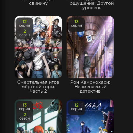
свинину
ощущение: Другой
уровень
12
13
серия
серия
2
сезон
Смертельная игра
Рон Камонохаси:
мёртвой горы.
Невменяемый
Часть 2
детектив
13
12
серия
серия
2
сезон