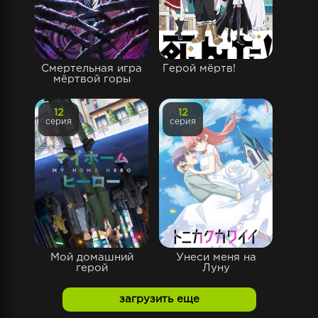
Смертельная игра
Герой мёртв!
мёртвой горы
12
12
серия
серия
Мой домашний
Унеси меня на
герой
Луну
загрузить еще