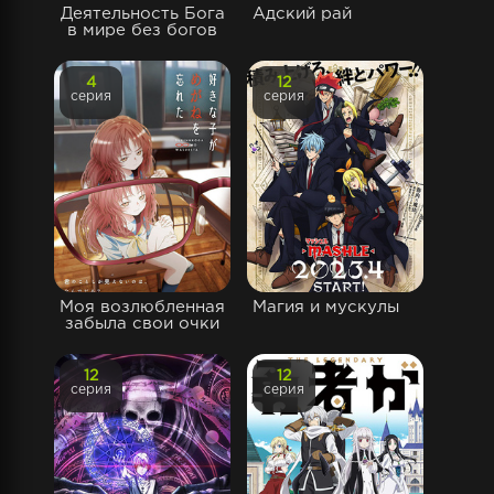
Деятельность Бога
Адский рай
в мире без богов
4
12
серия
серия
Моя возлюбленная
Магия и мускулы
забыла свои очки
12
12
серия
серия