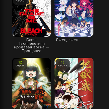
сезон
Блич:
Лжец, лжец
Тысячелетняя
кровавая война —
Прощание
12
13
серия
серия