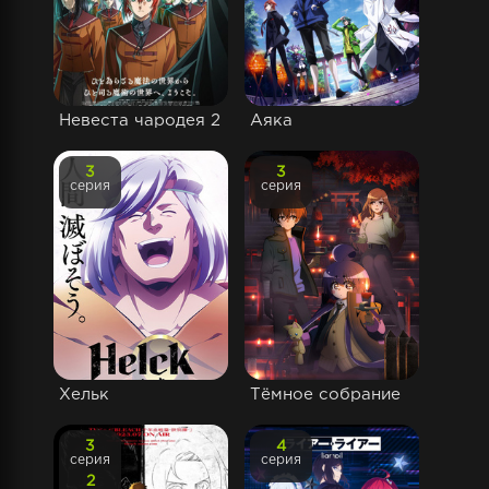
Невеста чародея 2
Аяка
3
3
серия
серия
Хельк
Тёмное собрание
3
4
серия
серия
2