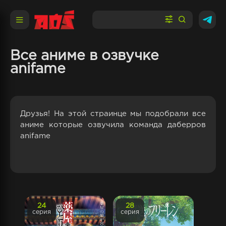
Все аниме в озвучке
anifame
Друзья! На этой страинце мы подобрали все
аниме которые озвучила команда даберров
anifame
24
28
серия
серия