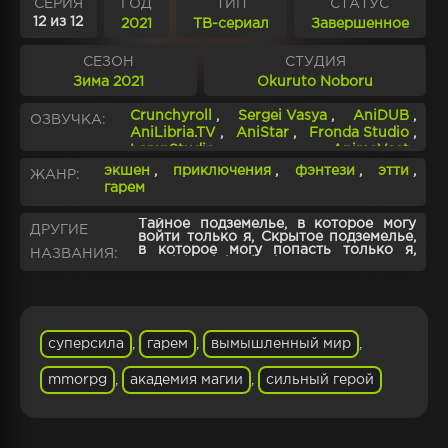
СЕРИЯ
ГОД
ТИП
СТАТУС
12 из 12
2021
ТВ-сериал
Завершенное
СЕЗОН
СТУДИЯ
Зима 2021
Okuruto Noboru
Crunchyroll
,
Sergei Vasya
,
AniDUB
,
ОЗВУЧКА:
AniLibria.TV
,
AniStar
,
Fronda Studio
,
LampStudio
,
AnimeVost
,
Crunchyroll.Subtitles
экшен
,
приключения
,
фэнтези
,
этти
,
ЖАНР:
гарем
Тайное подземелье, в которое могу
ДРУГИЕ
войти только я, Скрытое подземелье,
в которое могу попасть только я,
НАЗВАНИЯ:
Special training in the Secret Dungeon
суперсила
,
гарем
,
вымышленный мир
,
mmorpg
,
академия магии
,
сильный герой