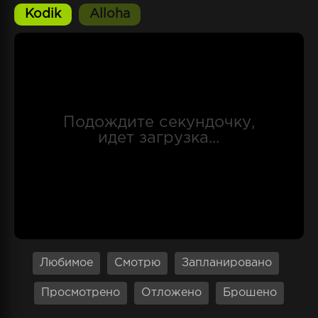
а постоянные проблемы с деньгами
Kodik
Alloha
вынуждают Стардия пойти на очень отважный
поступок. Он решается на то, чтобы
отправиться в таинственные пещеры
подземелья, о которых слагают уже
несколько сотен лет легенды и если ему
удастся отыскать то, что никому не
удавалось, то он сможет поправить не только
дела своей семьи, но и обрести славу, а
также звание героя. В этом ему могут помочь
духи, с которыми парень умеет телепатически
общаться, но из-за применения своей
способности у него порой начинаются
головокружения.
Любимое
Смотрю
Запланировано
Просмотрено
Отложено
Брошено