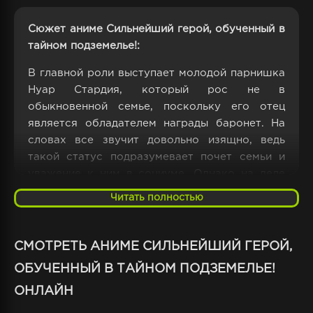
Сюжет аниме Сильнейший герой, обученный в
тайном подземелье!:
В главной роли выступает молодой парнишка
Нуар Стардия, который рос не в
обыкновенной семье, поскольку его отец
является обладателем награды баронет. На
словах все звучит довольно изящно, ведь
такой статус подразумевает почет семьи и
уважение к ним в социуме. Однако на деле
все обстоит куда хуже, ведь Нуар не может
Читать полностью
похвастаться хорошими манерами, а также
визитами с высший круг общества, поскольку
его семья не обладает теми финансами,
СМОТРЕТЬ АНИМЕ СИЛЬНЕЙШИЙ ГЕРОЙ,
чтобы соответствовать своему статусу.
ОБУЧЕННЫЙ В ТАЙНОМ ПОДЗЕМЕЛЬЕ!
Помимо того, что у его отца нет денег, так на
ОНЛАЙН
их семье поставили крест вечных должников,