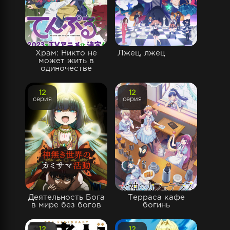
Храм: Никто не
Лжец, лжец
может жить в
одиночестве
12
12
серия
серия
Деятельность Бога
Терраса кафе
в мире без богов
богинь
12
12