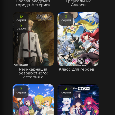
Боевая академия
Треугольник
города Астериск
Аякаси
12
3
серия
серия
2
сезон
Реинкарнация
Класс для героев
безработного:
История о
3
4
серия
серия