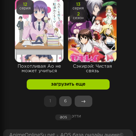
12
13
серия
серия
2
сезон
Похотливая Ао не
Сэкирэй: Чистая
может учиться
связь
загрузить еще
1
6
этти
aos
AnimeOnlineSu.net - AOS база онлайн аниме©