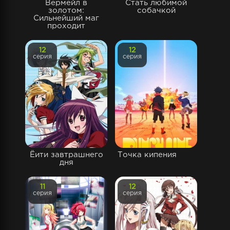
Вермейл в
Стать любимой
золотом:
собачкой
Сильнейший маг
проходит
12
12
серия
серия
Ёити завтрашнего
Точка кипения
дня
11
12
серия
серия