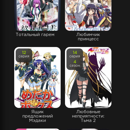
Тотальный гарем
Любимчик
принцесс
12
14
серия
серия
4
сезон
Ящик
Любовные
предложений
неприятности:
Мэдаки
Тьма 2