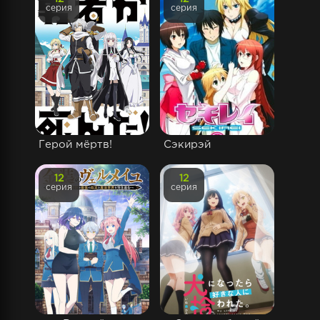
серия
серия
Герой мёртв!
Сэкирэй
12
12
серия
серия