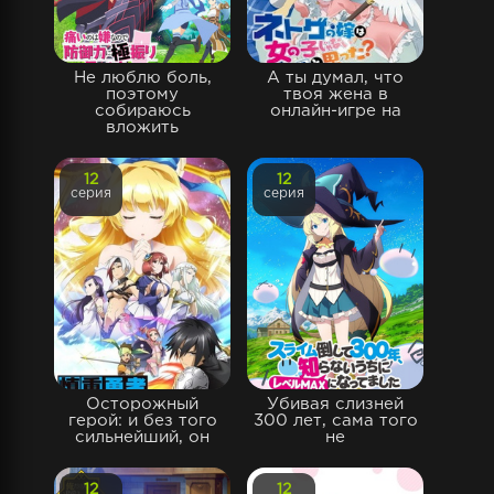
Не люблю боль,
А ты думал, что
поэтому
твоя жена в
собираюсь
онлайн-игре на
вложить
12
12
серия
серия
Осторожный
Убивая слизней
герой: и без того
300 лет, сама того
сильнейший, он
не
12
12