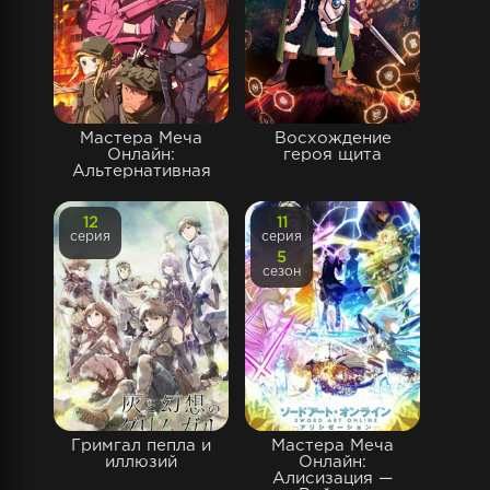
Мастера Меча
Восхождение
Онлайн:
героя щита
Альтернативная
12
11
серия
серия
5
сезон
Гримгал пепла и
Мастера Меча
иллюзий
Онлайн:
Алисизация —