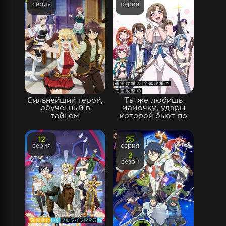
серия
серия
Сильнейший герой,
Ты же любишь
обученный в
мамочку, удары
тайном
которой бьют по
12
25
серия
серия
2
сезон