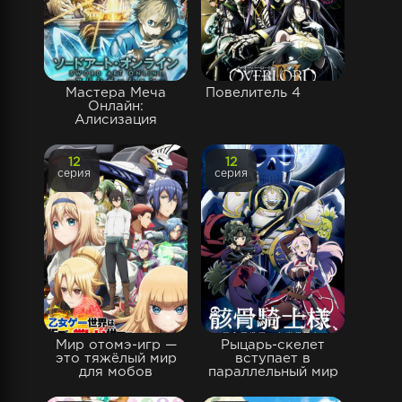
Мастера Меча
Повелитель 4
Онлайн:
Алисизация
12
12
серия
серия
Мир отомэ-игр —
Рыцарь-скелет
это тяжёлый мир
вступает в
для мобов
параллельный мир