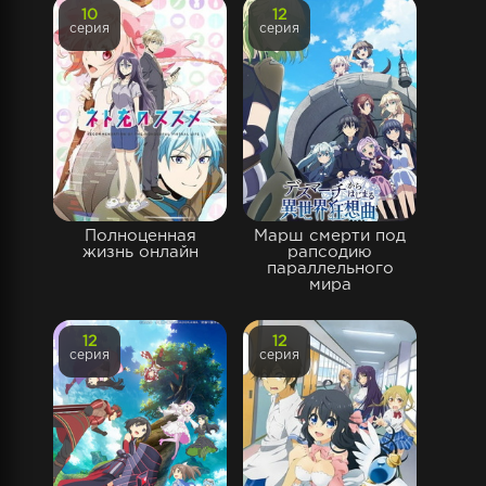
10
12
серия
серия
Полноценная
Марш смерти под
жизнь онлайн
рапсодию
параллельного
мира
12
12
серия
серия