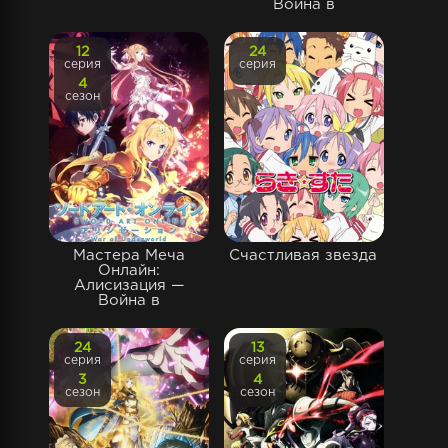
Война в
12
24
серия
серия
4
сезон
Мастера Меча
Счастливая звезда
Онлайн:
Алисизация —
Война в
24
13
серия
серия
3
4
сезон
сезон