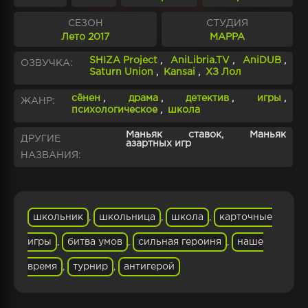
СЕЗОН
СТУДИЯ
Лето 2017
MAPPA
SHIZA Project
,
AniLibria.TV
,
AniDUB
,
ОЗВУЧКА:
Saturn Union
,
Kansai
,
ХЗ Лол
сёнен
,
драма
,
детектив
,
игры
,
ЖАНР:
психологическое
,
школа
Маньяк ставок, Маньяк
ДРУГИЕ
азартных игр
НАЗВАНИЯ:
школьник
,
школьница
,
школа
,
карточные
игры
,
битва умов
,
сильная героиня
,
наше
время
,
турнир
,
антигерой