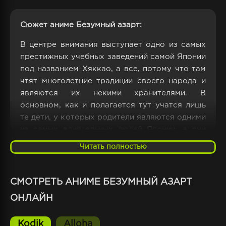
Сюжет аниме Безумный азарт:
В центре внимания выступает одно из самых
престижных учебных заведений самой Японии
под названием Хяккао, а все, потому что там
чтят многолетние традиции своего народа и
являются их некими хранителями. В
основном, как и полагается тут учатся лишь
те дети, у которых родители являются одними
из самых влиятельных людей Японии, а они
сами причислены к лику золотой молодежи.
Читать полностью
Здесь никого не интересует насколько ты
хороший человек, и какие успехи тобой
СМОТРЕТЬ АНИМЕ БЕЗУМНЫЙ АЗАРТ
достигнуты в спорте, учебе и творчестве,
ОНЛАЙН
ведь самое главное тут, это иметь деньги и
власть, а также умение выкрутиться из любой
ситуации. Такое мастерство лучше всего
Kodik
Alloha