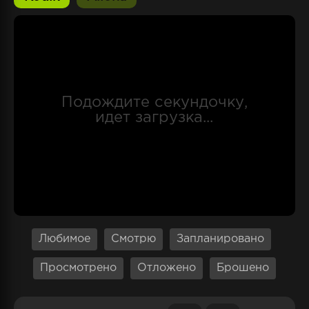
оттачивается, когда начинаешь играть в
азартные игры. Вся система данного учебного
заведения строилась на основе подчинения и
власти. Все меняется, и привычные устои
начинают рушиться с приходом Юмэко.
Любимое
Смотрю
Запланировано
Просмотрено
Отложено
Брошено