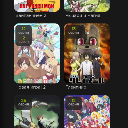
Ванпанчмен 2
Рыцари и магия
12
13
серия
серия
2
сезон
Новая игра! 2
Глейпнир
25
12
серия
серия