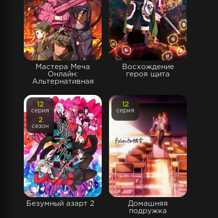
Мастера Меча
Восхождение
Онлайн:
героя щита
Альтернативная
12
12
серия
серия
2
сезон
Безумный азарт 2
Домашняя
подружка