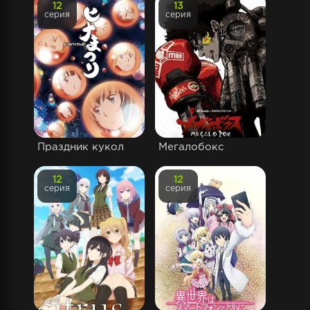
12
13
серия
серия
Праздник кукол
Мегалобокс
12
12
серия
серия