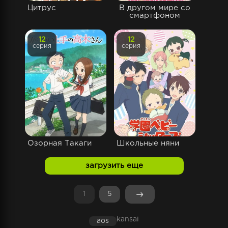
Цитрус
В другом мире со
смартфоном
12
12
серия
серия
Озорная Такаги
Школьные няни
загрузить еще
1
5
kansai
aos