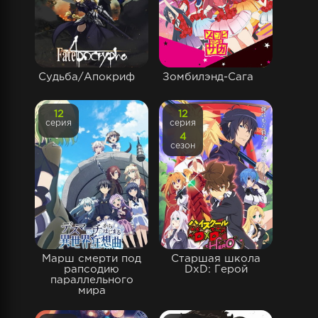
Судьба/Апокриф
Зомбилэнд-Сага
12
12
серия
серия
4
сезон
Марш смерти под
Старшая школа
рапсодию
DxD: Герой
параллельного
мира