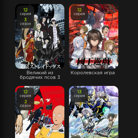
12
12
серия
серия
3
сезон
Великий из
Королевская игра
бродячих псов 3
12
13
серия
серия
2
сезон