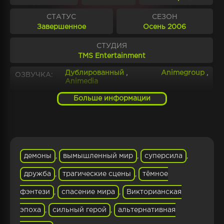
СТАТУС
СЕЗОН
Завершенное
Осень 2006
СТУДИЯ
TMS Entertainment
Дублированный
,
Animegroup
,
ОЗВУЧКА:
Animedia
Больше информации
сёнен
,
экшен
,
приключения
,
комедия
,
ЖАНР:
демоны
,
супер сила
D. Gray-man, D. Grey-man
ДРУГИЕ НАЗВАНИЯ:
демоны
,
вымышленный мир
,
суперсила
,
дружба
,
трагические сцены
,
тёмное
фэнтези
,
спасение мира
,
Викторианская
эпоха
,
сильный герой
,
альтернативная