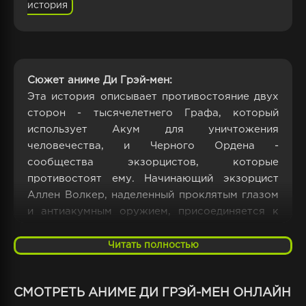
история
Сюжет аниме Ди Грэй-мен:
Эта история описывает противостояние двух
сторон - тысячелетнего Графа, который
использует Акум для уничтожения
человечества, и Черного Ордена -
сообщества экзорцистов, которые
противостоят ему. Начинающий экзорцист
Аллен Волкер, наделенный проклятым глазом
и антиакумным оружием, присоединяется к
Черному Ордену, чтобы противостоять Графу
и его планам.
Читать полностью
Оружие Аллена работает на энергии,
называемой Чистой Силой, которая разбита
СМОТРЕТЬ АНИМЕ ДИ ГРЭЙ-МЕН ОНЛАЙН
на сто девять частей, чтобы предотвратить ее