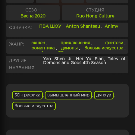
СЕЗОН
СТУДИЯ
Весна 2020
Ruo Hong Culture
ПВА ШОУ
,
Anton Shanteau
,
Animy
ОЗВУЧКА:
экшен
,
приключения
,
фэнтези
,
ЖАНР:
романтика
,
демоны
,
боевые искусства
,
китайские
,
3D
Yao Shen Ji: Hei Yu Pian, Tales of
ДРУГИЕ
Demons and Gods 4th Season
НАЗВАНИЯ:
3D-графика
,
вымышленный мир
,
дунхуа
,
боевые искусства