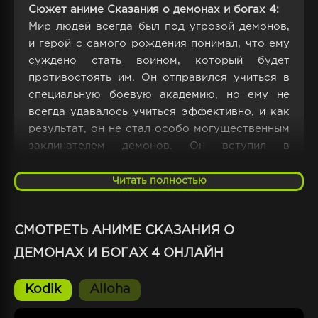
Сюжет аниме Сказания о демонах и богах 4:
Мир людей всегда был под угрозой демонов,
и герой с самого рождения понимал, что ему
суждено стать воином, который будет
противостоять им. Он отправился учиться в
специальную боевую академию, но ему не
всегда удавалось учиться эффективно, и как
результат, он не стал особо могущественным
заклинателем демонов. Он вступил в
решающую схватку с мудрым и
могущественным императором, но, к
Читать полностью
несчастью, проиграл и погиб.
СМОТРЕТЬ АНИМЕ СКАЗАНИЯ О
Однако, герой получил второй шанс и
вернулся в прошлое на десять лет назад, уже
ДЕМОНАХ И БОГАХ 4 ОНЛАЙН
как зрелый молодой человек. Он осознал, что
ему необходимо все изменить, чтобы
Kodik
Alloha
победить в роковой схватке, которая
состоится через десять лет. Он решил снова