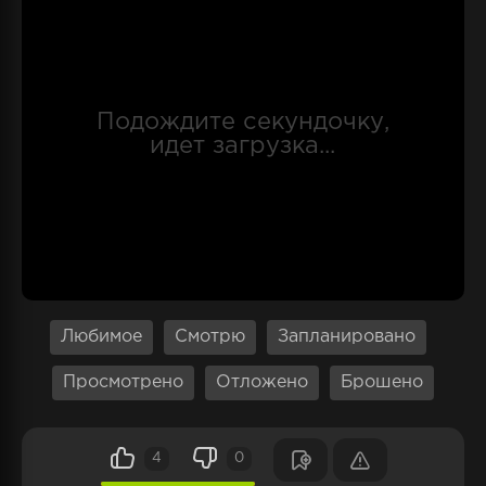
поступить в академию и учиться своему делу,
как положено, без прогулов и отвлечений.
Ему придется усердно трудиться, но он готов
пройти через любые трудности, чтобы
защитить мир от демонов и одержать победу
в битве, которая определит судьбу всего
человечества.
Любимое
Смотрю
Запланировано
Просмотрено
Отложено
Брошено
4
0