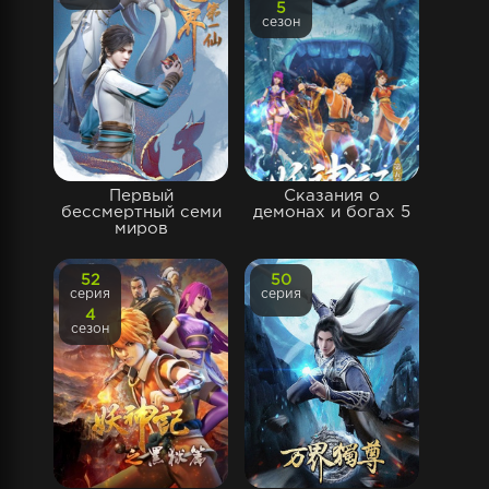
5
сезон
Первый
Сказания о
бессмертный семи
демонах и богах 5
миров
52
50
серия
серия
4
сезон