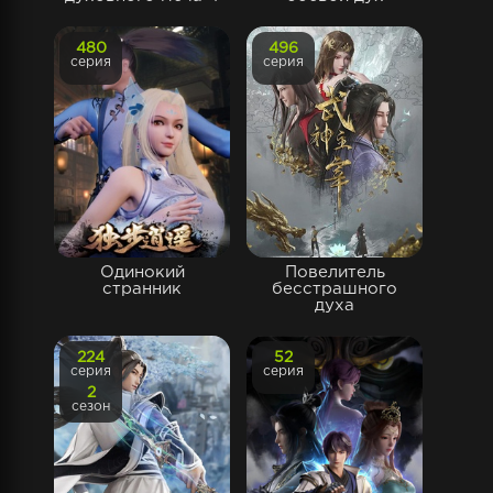
480
496
серия
серия
Одинокий
Повелитель
странник
бесстрашного
духа
224
52
серия
серия
2
сезон