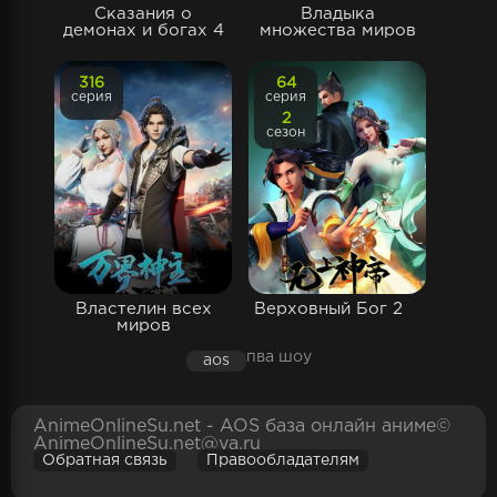
Сказания о
Владыка
демонах и богах 4
множества миров
316
64
серия
серия
2
сезон
Властелин всех
Верховный Бог 2
миров
пва шоу
aos
AnimeOnlineSu.net - AOS база онлайн аниме©
AnimeOnlineSu.net@ya.ru
Обратная связь
Правообладателям