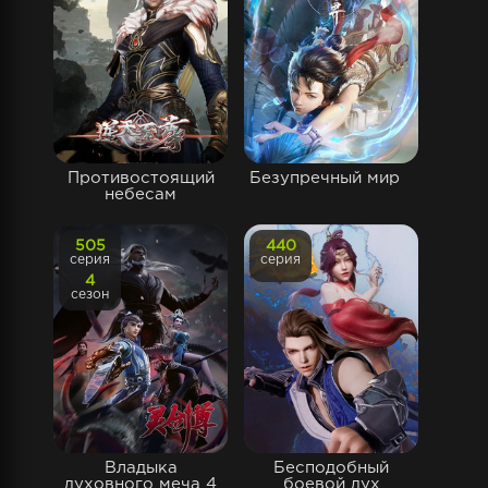
Противостоящий
Безупречный мир
небесам
505
440
серия
серия
4
сезон
Владыка
Бесподобный
духовного меча 4
боевой дух