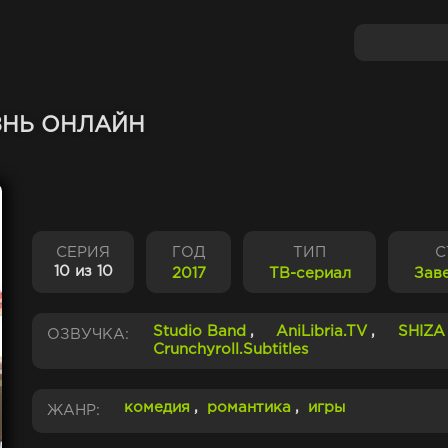
НЬ ОНЛАЙН
СЕРИЯ
ГОД
ТИП
С
10 из 10
2017
ТВ-сериал
Зав
Studio Band
,
AniLibria.TV
,
SHIZA 
ОЗВУЧКА:
Crunchyroll.Subtitles
комедия
,
романтика
,
игры
ЖАНР: