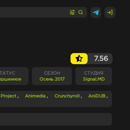
7.56
ТАТУС
СЕЗОН
СТУДИЯ
ершенное
Осень 2017
Signal.MD
Project
,
Animedia
,
Crunchyroll
,
AniDUB
,