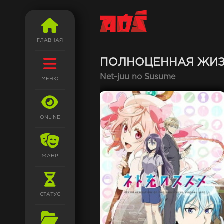
ГЛАВНАЯ
ПОЛНОЦЕННАЯ ЖИЗ
Net-juu no Susume
МЕНЮ
ONLINE
ЖАНР
СТАТУС