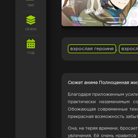
ТИП
СЕЗОН
взрослая героиня
,
взросл
ГОД
Сюжет аниме Полноценная жиз
Благодаря приложенным усилия
практически незаменимым со
Обожающая современные техно
прекрасная возможность забы
Она, не теряя времени, бросае
увлечения. Ей очень нравится