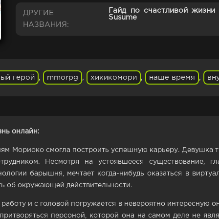
Гайд по счастливой жизни 
ДРУГИЕ
Susume
НАЗВАНИЯ:
ый герой
,
mmorpg
,
хикикомори
,
наше время
,
вн
нь онлайн:
м Мориоко смогла построить успешную карьеру. Девушка тру
трудником. Несмотря на устоявшееся существование, гл
логии барышня, мечтает когда-нибудь оказаться в виртуа
ть об окружающей действительности.
т работу и с головой погружается в невероятно интересную о
 притворяться персоной, которой она на самом деле не явл