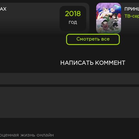
МАХ
ПРИН
2018
ТВ-се
год
Смотреть все
Я И М
2017
ТВ-се
год
НАПИСАТЬ КОММЕНТ
ВОЯ ЖЕНА В ОНЛАЙН-
РЕАЛ
2016
ЛЕ НЕ ДЕВУШКА?
ТВ-се
год
ПЕРСОНАЖ
МОЙ 
2021
ТВ-се
год
ценная жизнь онлайн