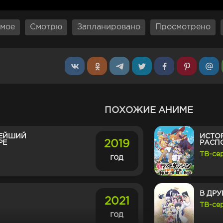
мое
Смотрю
Запланировано
Просмотрено
ПОХОЖИЕ АНИМЕ
НЕЙШИЙ
ИСТОР
2019
РЕ
РАСП
ТВ-се
год
В ДР
2021
ТВ-се
год