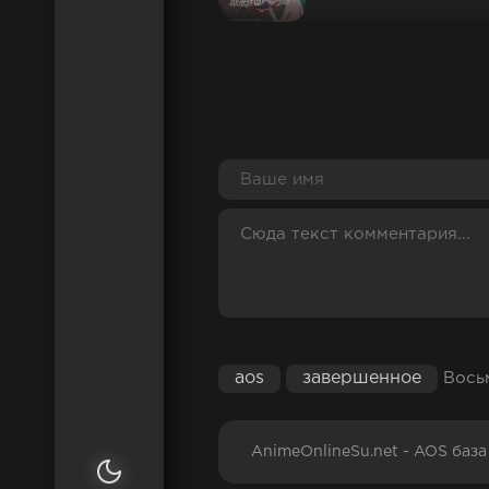
АБСОЛЮТНЫЙ ДУЭТ
ТВ-сериал
СИЛЬНЕЙШИЙ ГЕРОЙ
ТАЙНОМ ПОДЗЕМЕЛЬ
ТВ-сериал
МАГ-ОБМАНЩИК ИЗ 
ТВ-сериал
aos
завершенное
Восьм
РЕИНКАРНАЦИЯ БЕЗ
AnimeOnlineSu.net - AOS баз
ИСТОРИЯ О ПРИКЛЮ
МИРЕ