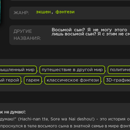
экшен
,
фэнтези
ЖАНР:
Восьмой сын? Я не могу этого п
ДРУГИЕ
лишь восьмой сын? Я с этим не с
НАЗВАНИЯ:
мышленный мир
,
путешествие в другой мир
,
политич
ый герой
,
гарем
,
классическое фэнтези
,
3D-графи
к не думаю!:
 думаю!" (Hachi-nan tte, Sore wa Nai deshou!) - это истор
проснулся в теле восьмого сына в знатной семье в мире фэнт