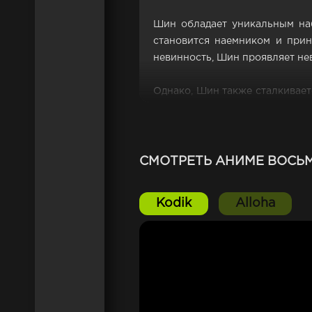
Шин обладает уникальным наб
становится наемником и прин
невинность, Шин проявляет не
Однако, Шин также сталкивает
В поисках ответов на все с
влюбляются в него по пути. А
пытается разобраться в свое
настоящая сила происходит из 
СМОТРЕТЬ АНИМЕ ВОСЬМ
Kodik
Alloha