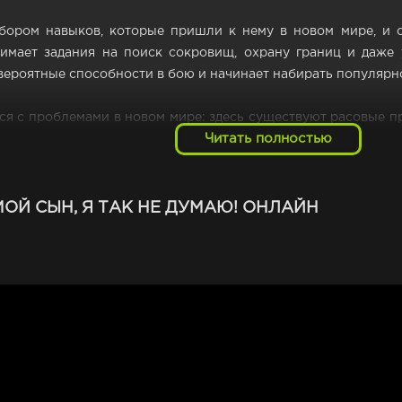
ором навыков, которые пришли к нему в новом мире, и о
имает задания на поиск сокровищ, охрану границ и даже 
вероятные способности в бою и начинает набирать популярн
ся с проблемами в новом мире: здесь существуют расовые пр
Читать полностью
вои вопросы, Шин вступает в контакт с различными пер
ниме "Восьмой сын, я так не думаю!" - это захватывающее п
й новой жизни и использовать свои способности для дости
внутренней мудрости и могущества, а не из происхождения и
ОЙ СЫН, Я ТАК НЕ ДУМАЮ! ОНЛАЙН