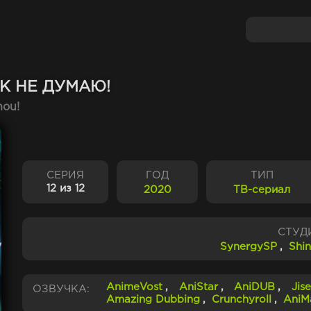
К НЕ ДУМАЮ!
hou!
СЕРИЯ
ГОД
ТИП
12 из 12
2020
ТВ-сериал
СТУД
SynergySP
,
Shin
AnimeVost
,
AniStar
,
AniDUB
,
Jis
ОЗВУЧКА:
Amazing Dubbing
,
Crunchyroll
,
AniM