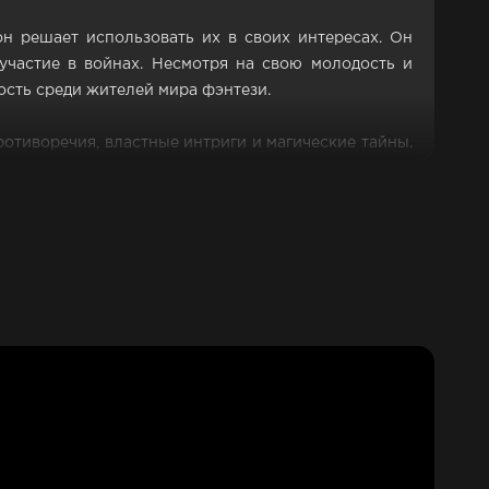
н решает использовать их в своих интересах. Он
участие в войнах. Несмотря на свою молодость и
ость среди жителей мира фэнтези.
отиворечия, властные интриги и магические тайны.
сонажами, включая прекрасных девушек, которые
риключение в мире фэнтези, где главный герой Шин
жения своих целей. Сериал также показывает, что
ли социального статуса.