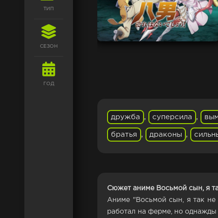
ТИП
СЕЗОН
ГОД
дружба
,
суперсила
,
вы
братья
,
драконы
,
сильн
Сюжет аниме Восьмой сын, я та
Аниме "Восьмой сын, я так не
работал на ферме, но однажды 