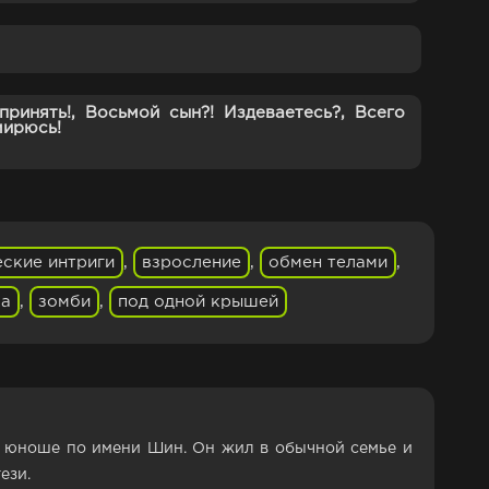
ринять!, Восьмой сын?! Издеваетесь?, Всего
мирюсь!
еские интриги
,
взросление
,
обмен телами
,
ка
,
зомби
,
под одной крышей
ия о юноше по имени Шин. Он жил в обычной семье и
ези.