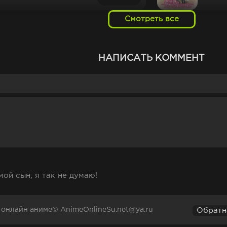
Смотреть все
ВНУК
2015
ТВ-се
год
НАПИСАТЬ КОММЕНТ
, ОБУЧЕННЫЙ В
ВЛАС
2021
Е!
ТВ-се
год
ДРУГОГО МИРА
ПОКО
2019
ТВ-се
год
ой сын, я так не думаю!
РАБОТНОГО:
О МО
2021
а онлайн аниме© AnimeOnlineSu.net@ya.ru
ЧЕНИЯХ В ДРУГОМ
Обратн
ТВ-се
год