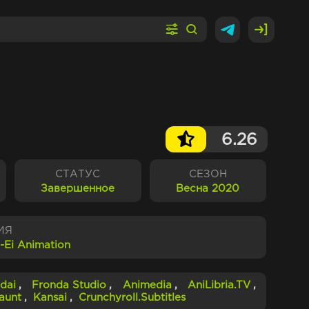
6.26
СТАТУС
СЕЗОН
Завершенное
Весна 2020
ИЯ
-Ei Animation
edai
,
Fronda Studio
,
Animedia
,
AniLibria.TV
,
aunt
,
Kansai
,
Crunchyroll.Subtitles