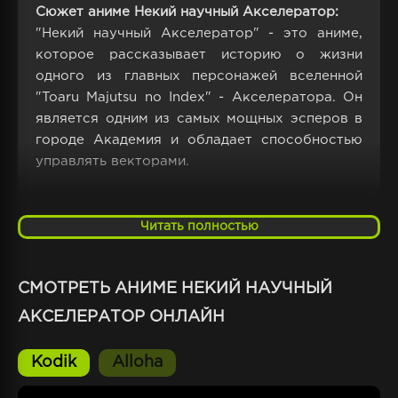
Сюжет аниме Некий научный Акселератор:
"Некий научный Акселератор" - это аниме,
которое рассказывает историю о жизни
одного из главных персонажей вселенной
"Toaru Majutsu no Index" - Акселератора. Он
является одним из самых мощных эсперов в
городе Академия и обладает способностью
управлять векторами.
Но несмотря на свою силу, Акселератор
живет одиноко и никому не нужен, пока он не
Читать полностью
встречает молодую девушку по имени Эстель.
Она также обладает уникальными
СМОТРЕТЬ АНИМЕ НЕКИЙ НАУЧНЫЙ
способностями и становится единственным
человеком, который может понять его и
АКСЕЛЕРАТОР ОНЛАЙН
поддержать в трудные моменты.
Kodik
Alloha
Однако их мирное сосуществование
нарушается, когда Акселератору приходится