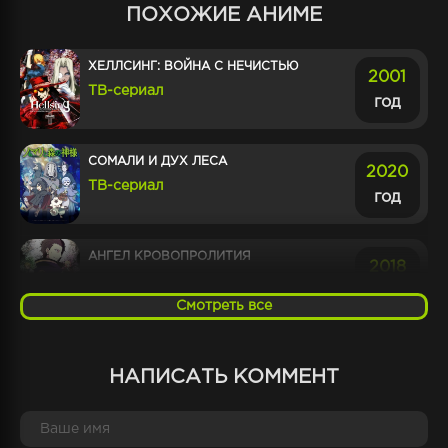
2019
ПОХОЖИЕ АНИМЕ
ТВ-сериал
год
ХЕЛЛСИНГ: ВОЙНА С НЕЧИСТЬЮ
2001
НЕКИЙ НАУЧНЫЙ РЕЙЛГАН
ТВ-сериал
2009
год
ТВ-сериал
год
СОМАЛИ И ДУХ ЛЕСА
2020
ИНДЕКС ВОЛШЕБСТВА
ТВ-сериал
2008
год
ТВ-сериал
год
АНГЕЛ КРОВОПРОЛИТИЯ
2018
ТВ-сериал
год
Смотреть все
ПОВЕЛИТЕЛЬ ТЬМЫ: ДРУГАЯ
2021
ИСТОРИЯ МИРА — МАГИЯ
НАПИСАТЬ КОММЕНТ
ПОДЧИНЕНИЯ 2
год
ТВ-сериал