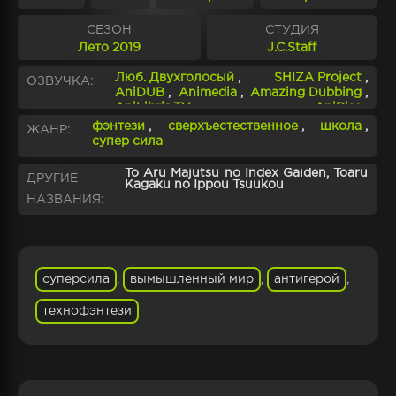
СЕЗОН
СТУДИЯ
Лето 2019
J.C.Staff
Люб. Двухголосый
,
SHIZA Project
,
ОЗВУЧКА:
AniDUB
,
Animedia
,
Amazing Dubbing
,
AniLibria.TV
,
AniRise
,
TAKEOVER Project
фэнтези
,
сверхъестественное
,
школа
,
ЖАНР:
супер сила
To Aru Majutsu no Index Gaiden, Toaru
ДРУГИЕ
Kagaku no Ippou Tsuukou
НАЗВАНИЯ:
суперсила
,
вымышленный мир
,
антигерой
,
технофэнтези