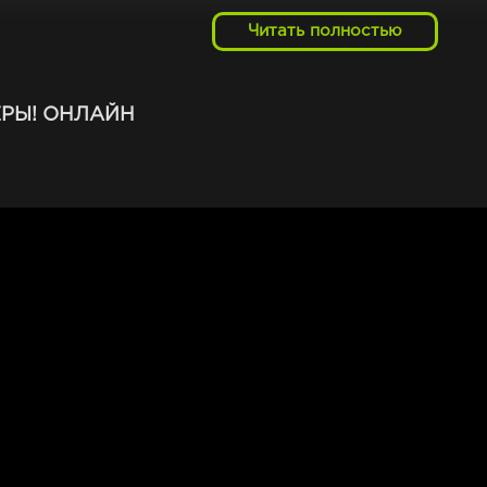
Читать полностью
также затрагивает серьезные темы, такие как дружба, любов
и проникновенным произведением. Если вы любите компью
й, то "Геймеры!" - отличный выбор для вас.
РЫ! ОНЛАЙН