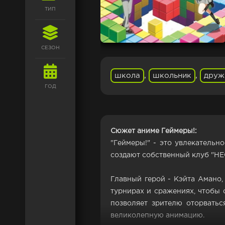
ТИП
СЕЗОН
школа
,
школьник
,
друж
ГОД
Сюжет аниме Геймеры!:
"Геймеры!" - это увлекательн
создают собственный клуб "НЕСТ
Главный герой - Кэйта Амано,
турнирах и сражениях, чтобы 
позволяет зрителю оторватьс
великолепную анимацию.