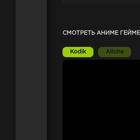
Но помимо юмора, "Геймеры!" 
только развлекательным, но 
приключений и дружеских связе
СМОТРЕТЬ АНИМЕ ГЕЙМЕ
Kodik
Alloha