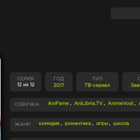
СЕРИЯ
ГОД
ТИП
12 из 12
2017
ТВ-сериал
Зав
AniFame
,
AniLibria.TV
,
AnimeVost
,
ОЗВУЧКА:
комедия
,
романтика
,
игры
,
школа
ЖАНР: