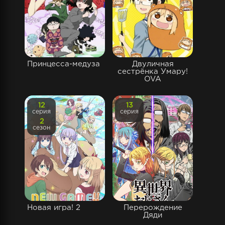
Принцесса-медуза
Двуличная
сестрёнка Умару!
OVA
12
13
серия
серия
2
сезон
Новая игра! 2
Перерождение
Дяди