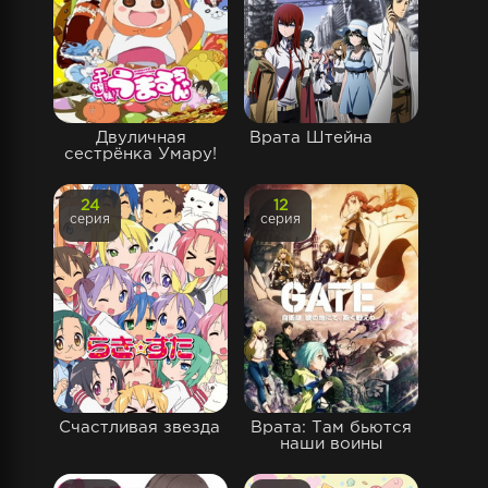
Двуличная
Врата Штейна
сестрёнка Умару!
24
12
серия
серия
Счастливая звезда
Врата: Там бьются
наши воины