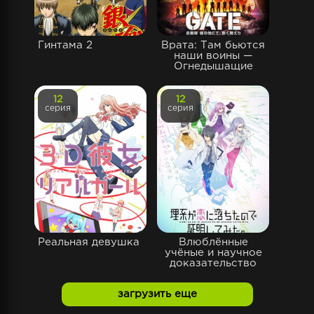
Гинтама 2
Врата: Там бьются
наши воины —
Огнедышащие
12
12
серия
серия
Реальная девушка
Влюблённые
учёные и научное
доказательство
загрузить еще