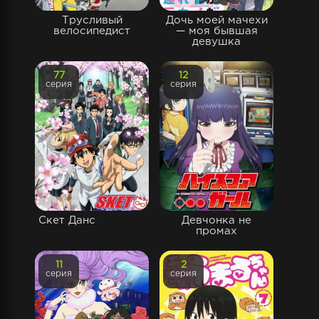
Трусливый
Дочь моей мачехи
велосипедист
— моя бывшая
девушка
77
12
серия
серия
Скет Данс
Девчонка не
промах
11
2
серия
серия