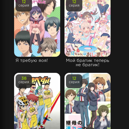
12
12
серия
серия
Я требую яоя!
Мой братик теперь
не братик!
38
12
серия
серия