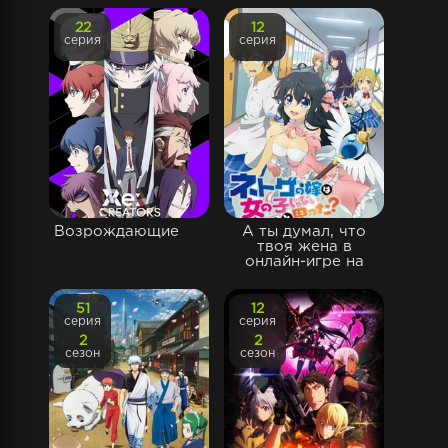
22
12
серия
серия
Возрождающие
А ты думал, что
твоя жена в
онлайн-игре на
51
12
серия
серия
2
2
сезон
сезон