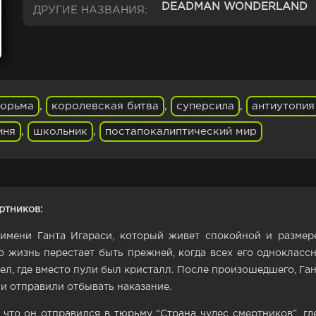
DEADMAN WONDERLAND
ДРУГИЕ НАЗВАНИЯ:
юрьма
,
королевская битва
,
суперсила
,
антиутопия
иня
,
школьник
,
постапокалиптический мир
ртников:
мени Ганта Игараси, который живет спокойной и размере
го жизнь перестает быть прежней, когда всех его однокласс
ел, где вместо пули был кристалл. После произошедшего, Ган
и отправили отбывать наказание.
 что он отправился в тюрьму “Страна чудес смертников”, гд