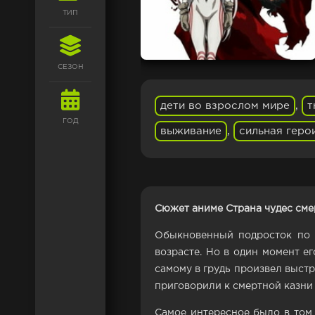
ТИП
СЕЗОН
дети во взрослом мире
,
т
ГОД
выживание
,
сильная геро
Сюжет аниме Страна чудес сме
Обыкновенный подросток по и
возрасте. Но в один момент е
самому в грудь произвел выстр
приговорили к смертной казни 
Самое интересное было в том,