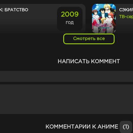
: БРАТСТВО
СЭКИ
2009
ТВ-се
год
Смотреть все
ХАНА
2013
ТВ-се
год
НАПИСАТЬ КОММЕНТ
ШЕСТ
2016
ТВ-се
год
СЕРД
2020
ТВ-се
год
КОММЕНТАРИИ К АНИМЕ
(1)