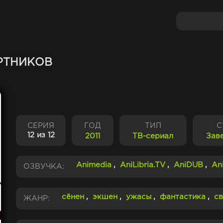
РТНИКОВ
СЕРИЯ
ГОД
ТИП
С
12 из 12
2011
ТВ-сериал
Зав
Animedia
,
AniLibria.TV
,
AniDUB
,
An
ОЗВУЧКА:
сёнен
,
экшен
,
ужасы
,
фантастика
,
св
ЖАНР: