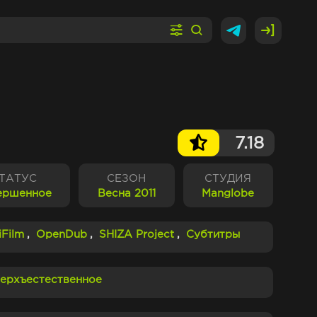
7.18
ТАТУС
СЕЗОН
СТУДИЯ
ершенное
Весна 2011
Manglobe
iFilm
,
OpenDub
,
SHIZA Project
,
Субтитры
ерхъестественное