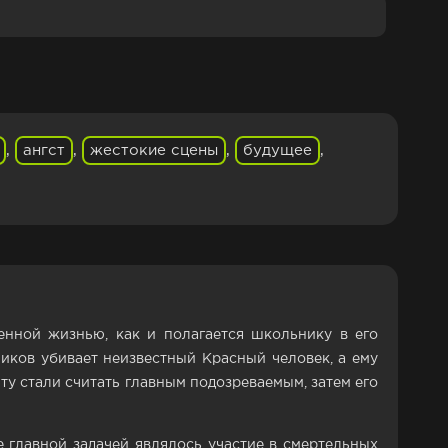
,
ангст
,
жестокие сцены
,
будущее
,
нной жизнью, как и полагается школьнику в его
ников убивает неизвестный Красный человек, а ему
ту стали считать главным подозреваемым, затем его
е главной задачей являлось участие в смертельных