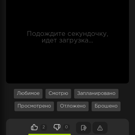
Через сильную дружбу, любовь и
взаимодействие между персонажами, "Ямада-
кун и семь ведьм" доставляет зрителям
захватывающее путешествие в мире магии,
интриг и приключений, которые приведут к
неожиданным поворотам и финалу, который
не оставит никого равнодушным.
Любимое
Смотрю
Запланировано
Просмотрено
Отложено
Брошено
2
0