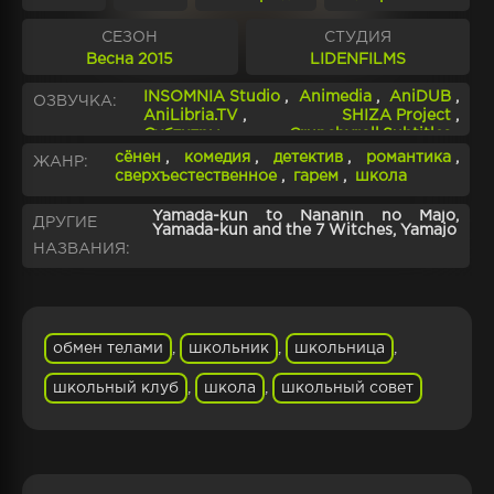
СЕЗОН
СТУДИЯ
Весна 2015
LIDENFILMS
INSOMNIA Studio
,
Animedia
,
AniDUB
,
ОЗВУЧКА:
AniLibria.TV
,
SHIZA Project
,
Субтитры
,
Crunchyroll.Subtitles
,
Studio Band
сёнен
,
комедия
,
детектив
,
романтика
,
ЖАНР:
сверхъестественное
,
гарем
,
школа
Yamada-kun to Nananin no Majo,
ДРУГИЕ
Yamada-kun and the 7 Witches, Yamajo
НАЗВАНИЯ:
обмен телами
,
школьник
,
школьница
,
школьный клуб
,
школа
,
школьный совет