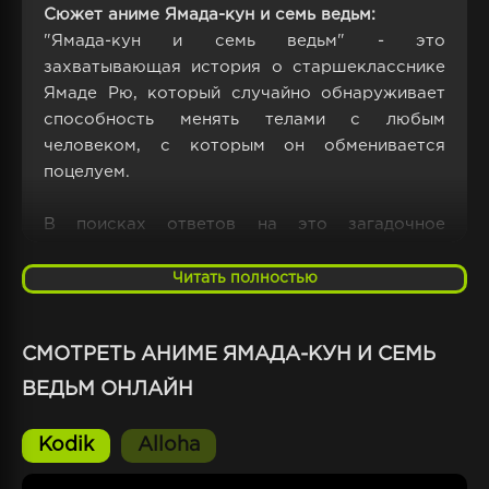
Сюжет аниме Ямада-кун и семь ведьм:
"Ямада-кун и семь ведьм" - это
захватывающая история о старшекласснике
Ямаде Рю, который случайно обнаруживает
способность менять телами с любым
человеком, с которым он обменивается
поцелуем.
В поисках ответов на это загадочное
явление, Ямада обнаруживает, что семь
девушек в его школе также обладают
Читать полностью
сверхъестественными способностями - они
являются ведьмами. Вместе они начинают
СМОТРЕТЬ АНИМЕ ЯМАДА-КУН И СЕМЬ
исследовать тайны этих даров и
сталкиваются с множеством сложностей,
ВЕДЬМ ОНЛАЙН
включая конфликты между собой и
мистические силы, которые стремятся
Kodik
Alloha
разрушить школу.