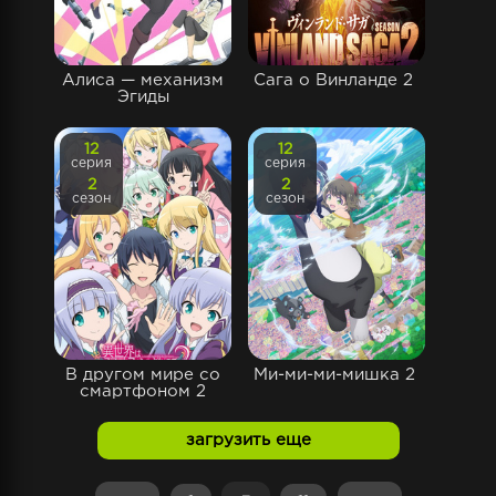
Алиса — механизм
Сага о Винланде 2
Эгиды
12
12
серия
серия
2
2
сезон
сезон
В другом мире со
Ми-ми-ми-мишка 2
смартфоном 2
загрузить еще