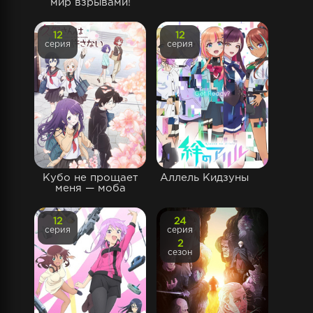
мир взрывами!
12
12
серия
серия
Кубо не прощает
Аллель Кидзуны
меня — моба
12
24
серия
серия
2
сезон