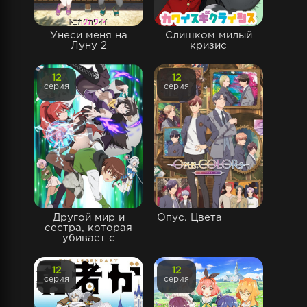
Унеси меня на
Слишком милый
Луну 2
кризис
12
12
серия
серия
Другой мир и
Опус. Цвета
сестра, которая
убивает с
12
12
серия
серия