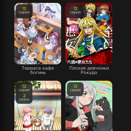
12
12
серия
серия
Терраса кафе
Плохие девчонки
богинь
Рокудо
12
12
серия
серия
2
сезон