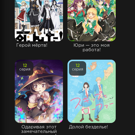
Герой мёртв!
Юри — это моя
работа!
12
12
серия
серия
Одаривая этот
Долой безделье!
замечательный