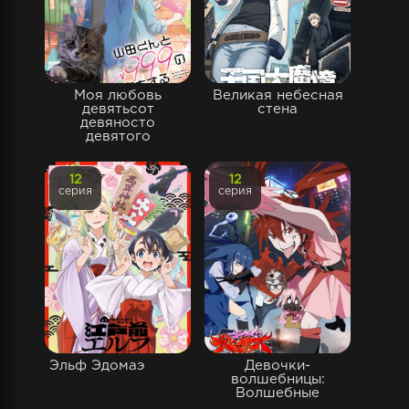
Моя любовь
Великая небесная
девятьсот
стена
девяносто
девятого
12
12
серия
серия
Эльф Эдомаэ
Девочки-
волшебницы:
Волшебные