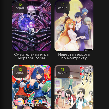
12
12
серия
серия
Смертельная игра
Невеста герцога
мёртвой горы
по контракту
12
13
серия
серия