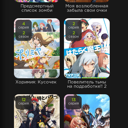
Предсмертный
Моя возлюбленная
список зомби
забыла свои очки
4
2
серия
серия
2
2
сезон
сезон
Хоримия: Кусочек
Повелитель тьмы
на подработке!! 2
12
13
серия
серия