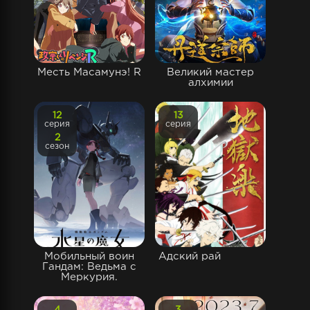
Месть Масамунэ! R
Великий мастер
алхимии
12
13
серия
серия
2
сезон
Мобильный воин
Адский рай
Гандам: Ведьма с
Меркурия.