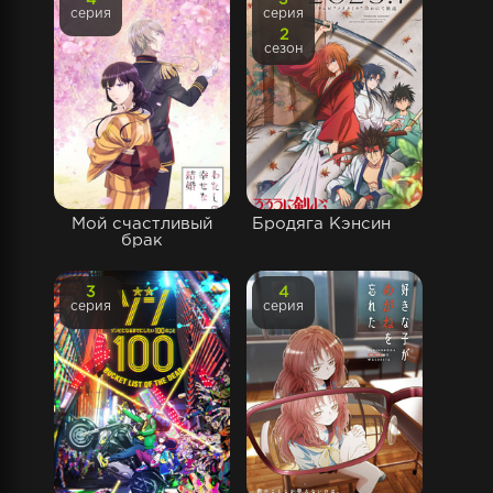
4
3
серия
серия
2
сезон
Мой счастливый
Бродяга Кэнсин
брак
3
4
серия
серия