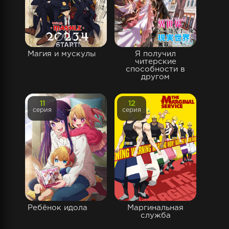
Магия и мускулы
Я получил
читерские
способности в
другом
11
12
серия
серия
Ребёнок идола
Маргинальная
служба