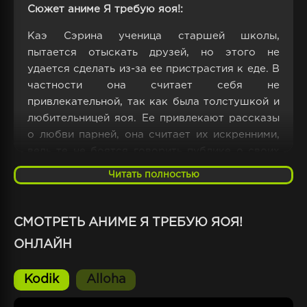
Сюжет аниме Я требую яоя!:
Каэ Сэрина ученица старшей школы,
пытается отыскать друзей, но этого не
удается сделать из-за ее пристрастия к еде. В
частности она считает себя не
привлекательной, так как была толстушкой и
любительницей яоя. Ее привлекают рассказы
о любви парней, она считает их искренними,
ведь те не боятся говорить публике о своих
недостатках и не идеальности.
Читать полностью
Но неожиданно герой этих рассказов и ее
любимый персонаж по совместительству
СМОТРЕТЬ АНИМЕ Я ТРЕБУЮ ЯОЯ!
умирает. Сэрина находится в жутком горе, и
ОНЛАЙН
перестает кушать сладости, поэтому резко
худеет. Через неделю она становится очень
Kodik
Alloha
привлекательной для многих парней из
школы. И казалась вовсе неузнаваемой. На