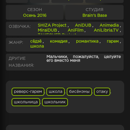
СЕЗОН
СТУДИЯ
Осень 2016
Brain's Base
SHIZA Project
,
AniDUB
,
Animedia
,
ОЗВУЧКА:
MiraiDUB
,
AniFilm
,
AniLibria.TV
,
TAKEOVER Project
сёдзё
,
комедия
,
романтика
,
гарем
,
ЖАНР:
школа
Мальчики, пожалуйста, целуйте
ДРУГИЕ
его вместо меня
НАЗВАНИЯ:
реверс-гарем
,
школа
,
бисёнэны
,
отаку
,
школьница
,
школьник