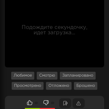
стрессе она сумела сбросить лишние
килограммы. Встреча с Кадзумой Хасегавой,
красивым и популярным парнем из класса,
заставляет героиню задуматься. Она хочет
быть популярной, чтобы получить внимание
второго любимчика из яоя.
Любимое
Смотрю
Запланировано
Просмотрено
Отложено
Брошено