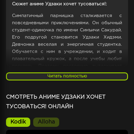
Сюжет аниме Удзаки хочет тусоваться!:
Симпатичный парнишка сталкивается с
повседневными приключениями. Он обычный
студент-одиночка по имени Синъичи Сакурай.
Его подругой становится Удзаки Хидэми.
Девчонка веселая и энергичная студентка.
Обучается с ним в учреждении, и ходит в
плавательный кружок, а после учебы любит
погулять. Поэтому постоянно вытаскивает
героя из скучной рутины. Героиня заставляет
Читать полностью
его жить полноценно, и не обращать
внимания на смуту. Она появилась возле
юнца, чтобы помочь развлечься и
СМОТРЕТЬ АНИМЕ УДЗАКИ ХОЧЕТ
насладиться жизнью в студенческом
ТУСОВАТЬСЯ! ОНЛАЙН
общежитии.
Kodik
Alloha
Он любит все делать в полном одиночестве,
что не приветствует подружка. Вытаскивая