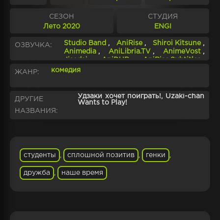
СЕЗОН
СТУДИЯ
Лето 2020
ENGI
Studio Band
,
AniRise
,
Shiroi Kitsune
,
ОЗВУЧКА:
Animedia
,
AniLibria.TV
,
AnimeVost
,
Jisedai
,
AniDUB
,
AniRise.Subtitles
,
Crunchyroll.Subtitles
,
комедия
ЖАНР:
AniLibria.Subtitles
Удзаки хочет поиграть!, Uzaki-chan
ДРУГИЕ
Wants to Play!
НАЗВАНИЯ:
студенты
,
сплошной позитив
,
генки
,
дружба
,
наше время