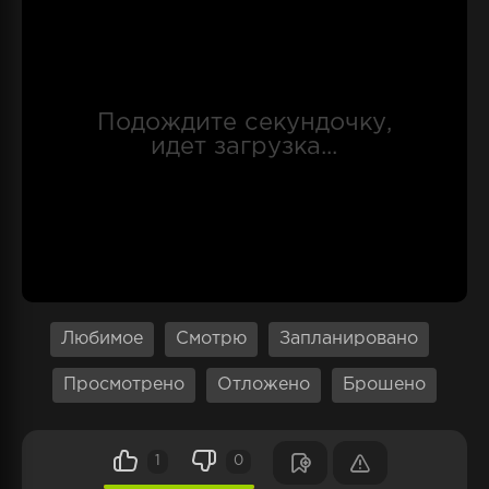
его в кино, магазины и кафе, она
сталкивается с его нежеланием. Но сдаваться
героиня не намерена. Ее интересует
дальнейшее поведение и жизнь парня. Она не
отступится от задуманной цели, и преследует
ежедневно юношу, считая, что так оказывает
непосильную поддержку.
Любимое
Смотрю
Запланировано
Просмотрено
Отложено
Брошено
1
0