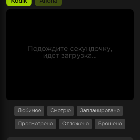
Kodik
Alloha
исключительно к талантливым подросткам.
Киётака учится в классе под литерой "Д",
куда директор и преподаватели отправляют
отстающих молодых людей. Допустив
нелепую ошибку во время вступительного
экзамена, Киётака оказался среди
"неудачников". Незавидное положение юноши
меняется, когда он знакомится с двумя
одноклассницами Кикё и Сузунэ. Девчонки
помогают ему раскрыть внутренний
потенциал.
Любимое
Смотрю
Запланировано
Просмотрено
Отложено
Брошено