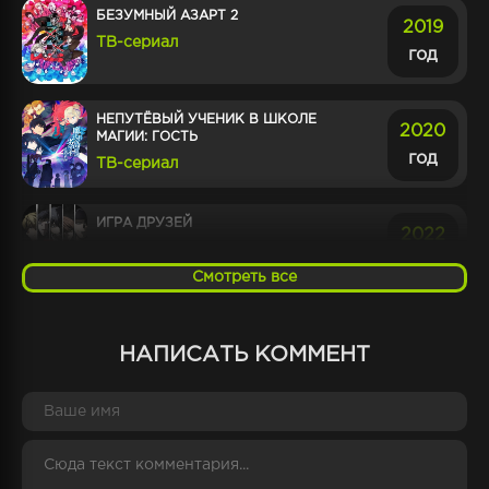
БЕЗУМНЫЙ АЗАРТ 2
2019
ТВ-сериал
год
НЕПУТЁВЫЙ УЧЕНИК В ШКОЛЕ
2020
МАГИИ: ГОСТЬ
год
ТВ-сериал
ИГРА ДРУЗЕЙ
2022
ТВ-сериал
год
Смотреть все
КАК И ОЖИДАЛОСЬ, МОЯ
2015
ШКОЛЬНАЯ РОМАНТИЧЕСКАЯ
НАПИСАТЬ КОММЕНТ
ЖИЗНЬ НЕ УДАЛАСЬ 2
год
ТВ-сериал
КАК И ОЖИДАЛОСЬ, МОЯ
2013
ШКОЛЬНАЯ РОМАНТИЧЕСКАЯ
ЖИЗНЬ НЕ УДАЛАСЬ
год