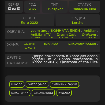
СЕРИЯ
ГОД
ТИП
СТАТУС
13 из 13
2022
ТВ-сериал
Завершенное
СЕЗОН
СТУДИЯ
Лето 2022
Lerche
youmiteru
,
КОМНАТА ДИДИ
,
AniStar
,
ОЗВУЧКА:
AniLibria.TV
,
Dream Cast
,
OnWave
,
AniFilm
,
Freedub Studio
,
AniDUB
,
AniMaunt
,
AnimeVost
,
драма
,
триллер
,
психологическое
,
ЖАНР:
Ушастая озвучка
,
LampStudio
,
школа
SHIZA Project
,
Amazing Dubbing
,
Shikoku Studio
,
FumoDub
,
AniRise
,
Добро пожаловать в класс для особо
ДРУГИЕ
Ушастая озвучка.Subtitles
,
одарённых 2, Добро пожаловать в
класс элиты 2, Classroom of the Elite
Crunchyroll.Subtitles
,
AniBaza
НАЗВАНИЯ:
2nd Season, You-zitsu
школа
,
битва умов
,
сильный герой
,
школьник
,
школьница
,
кудэрэ