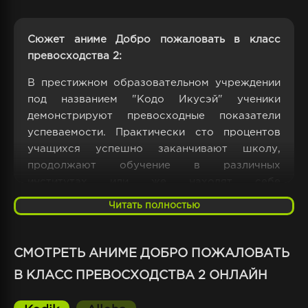
Сюжет аниме Добро пожаловать в класс
превосходства 2:
В престижном образовательном учреждении
под названием "Кодо Икусэй" ученики
демонстрируют превосходные показатели
успеваемости. Практически сто процентов
учащихся успешно заканчивают школу,
продолжают обучение в различных
институтах или же находят себе
высокооплачиваемую работу. Руководство
Читать полностью
позволяет школьникам буквально всё, даже
носить вызывающие прически или же
приносить с собой любые любимые вещи из
СМОТРЕТЬ АНИМЕ ДОБРО ПОЖАЛОВАТЬ
дома.
В КЛАСС ПРЕВОСХОДСТВА 2 ОНЛАЙН
В напоминающем Эдем учебном заведении,
такой вольный подход применяется