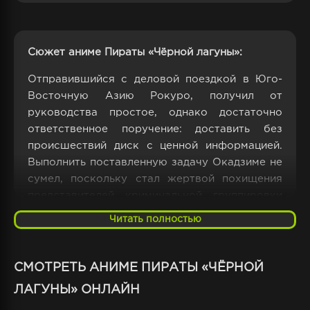
Сюжет аниме Пираты «Чёрной лагуны»:
Отправившийся с деловой поездкой в Юго-
Восточную Азию Рокуро, получил от
руководства простое, однако достаточно
ответственное поручение: доставить без
происшествий диск с ценной информацией.
Выполнить поставленную задачу Окадзиме не
сумел, поскольку стал жертвой похищения
представителей криминальной группировки
под названием «Лагуна».
Читать полностью
Преступники надеются получить солидный
выкуп за выкраденного парня. Очень скоро
СМОТРЕТЬ АНИМЕ ПИРАТЫ «ЧЁРНОЙ
работодатель Рокуро решил, что попадание
ЛАГУНЫ» ОНЛАЙН
информационного носителя в руки
незнакомцев гораздо важнее спасения