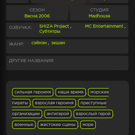
СЕЗОН
СТУДИЯ
Весна 2006
Madhouse
SHIZA Project
,
MC Entertainment
,
ОЗВУЧКА:
Субтитры
сэйнэн
,
экшен
ЖАНР:
ДРУГИЕ НАЗВАНИЯ:
сильная героиня
,
наше время
,
морские
пираты
,
взрослая героиня
,
преступные
организации
,
антигерой
,
взрослый герой
,
военные
,
жестокие сцены
,
море