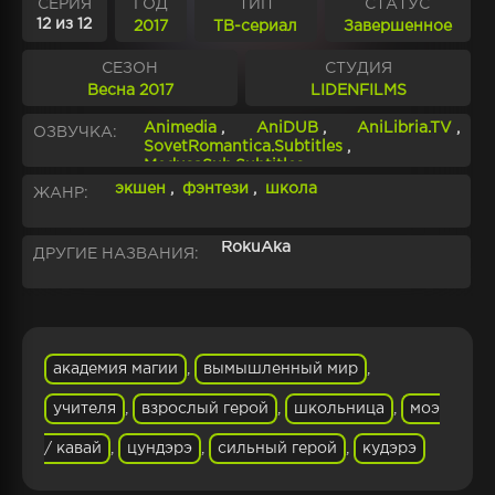
СЕРИЯ
ГОД
ТИП
СТАТУС
12 из 12
2017
ТВ-сериал
Завершенное
СЕЗОН
СТУДИЯ
Весна 2017
LIDENFILMS
Animedia
,
AniDUB
,
AniLibria.TV
,
ОЗВУЧКА:
SovetRomantica.Subtitles
,
MedusaSub.Subtitles
экшен
,
фэнтези
,
школа
ЖАНР:
RokuAka
ДРУГИЕ НАЗВАНИЯ:
академия магии
,
вымышленный мир
,
учителя
,
взрослый герой
,
школьница
,
моэ
/ кавай
,
цундэрэ
,
сильный герой
,
кудэрэ