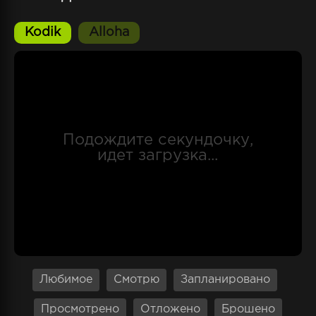
Систи и Люмия, ученицы академии, которые
всегда были ответственными и
Kodik
Alloha
старательными, теперь оказались в сложном
положении. Они были растеряны и
разочарованы в своей академии, но не
сдались и решили найти решение. Они начали
проводить собственные занятия и изучать
магию, используя свои собственные знания и
опыт. Они нашли в себе силы и уверенность,
чтобы противостоять сложной ситуации, и
смогли продолжить свое обучение, несмотря
на неэффективность преподавания Глена
Рэйдерса.иНесмотря на то, что Глен Рэйдерс
не был настоящим учителем, ученики
академии Феджит нашли в себе силы и
решительность, чтобы преодолеть трудности
и продолжить свое обучение. Их упорство и
Любимое
Смотрю
Запланировано
настойчивость помогли им стать лучше и
сильнее, и они смогли преодолеть все
Просмотрено
Отложено
Брошено