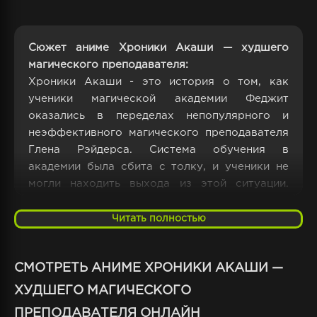
Сюжет аниме Хроники Акаши — худшего
магического преподавателя:
Хроники Акаши - это история о том, как
ученики магической академии Феджит
оказались в переделах непопулярного и
неэффективного магического преподавателя
Глена Рэйдерса. Система обучения в
академии была сбита с толку, и ученики не
могли находить выхода из этой ситуации.
Глена Рэйдерса никто не уважал, и он сам не
проявлял никакой заинтересованности в
Читать полностью
обучении своих студентов. Ситуация стала
такой напряженной, что ученики вынуждены
СМОТРЕТЬ АНИМЕ ХРОНИКИ АКАШИ —
были сами заниматься и изучать магию без
помощи своего преподавателя.
ХУДШЕГО МАГИЧЕСКОГО
ПРЕПОДАВАТЕЛЯ ОНЛАЙН