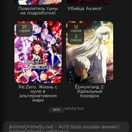
Повелитель тьмы
Убийца Акамэ!
на подработке!
25
12
серия
серия
2
сезон
Re:Zero. Жизнь с
Ёрмунганд 2:
нуля в
Идеальный
альтернативном
порядок
мире
white fox
aos
AnimeOnlineSu.net - AOS база онлайн аниме©
AnimeOnlineSu.net@ya.ru