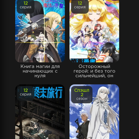
12
12
серия
серия
Книга магии для
Осторожный
начинающих с
герой: и без того
нуля
сильнейший, он
12
Спэшл
серия
2
сезон