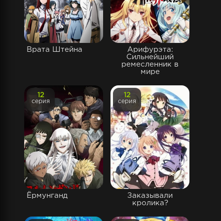
Врата Штейна
Арифурэта:
Сильнейший
ремесленник в
мире
12
12
серия
серия
Ёрмунганд
Заказывали
кролика?