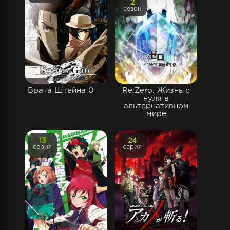
2
сезон
Врата Штейна 0
Re:Zero. Жизнь с
нуля в
альтернативном
мире
13
24
серия
серия