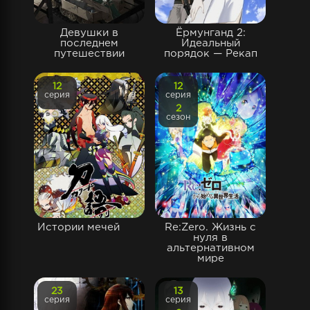
Девушки в
Ёрмунганд 2:
последнем
Идеальный
путешествии
порядок — Рекап
12
12
серия
серия
2
сезон
Истории мечей
Re:Zero. Жизнь с
нуля в
альтернативном
мире
23
13
серия
серия