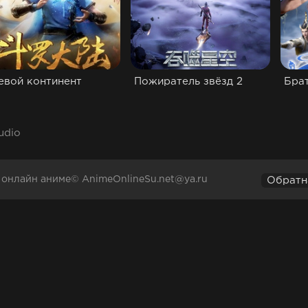
евой континент
Пожиратель звёзд 2
Бра
udio
а онлайн аниме© AnimeOnlineSu.net@ya.ru
Обратн