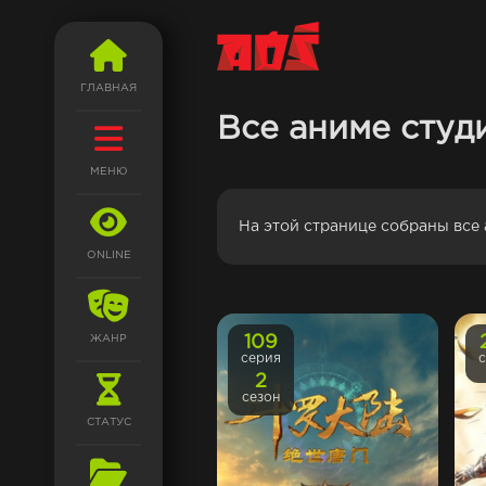
ГЛАВНАЯ
Все аниме студи
МЕНЮ
На этой странице собраны все 
ONLINE
ЖАНР
109
серия
2
сезон
СТАТУС