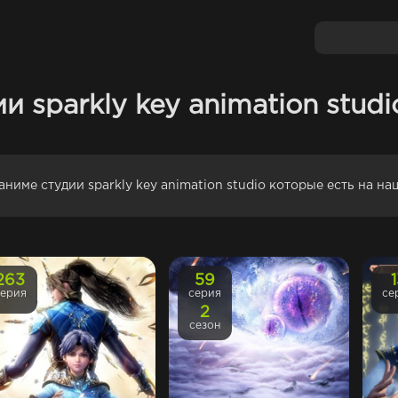
и sparkly key animation studi
аниме студии sparkly key animation studio которые есть на н
263
59
серия
серия
се
2
сезон