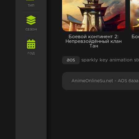
ТИП
СЕЗОН
Боевой континент 2:
Бо
Непревзойдённый клан
Тан
ГОД
aos
sparkly key animation st
AnimeOnlineSu.net - AOS баз