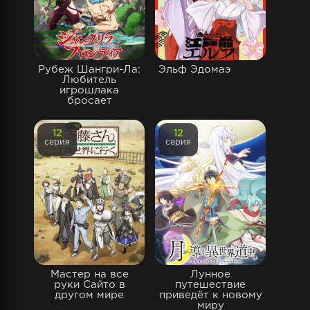
Рубеж Шангри-Ла:
Эльф Эдомаэ
Любитель
игрошлака
бросает
12
12
серия
серия
Мастер на все
Лунное
руки Сайто в
путешествие
другом мире
приведёт к новому
миру