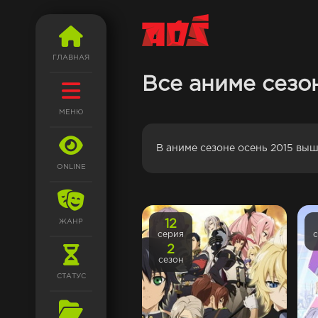
ГЛАВНАЯ
Все аниме сезо
МЕНЮ
В аниме сезоне осень 2015 вы
ONLINE
ЖАНР
12
серия
2
сезон
СТАТУС