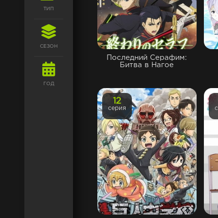
ТИП
СЕЗОН
Последний Серафим:
Битва в Нагое
ГОД
12
серия