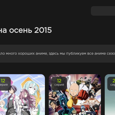
на осень 2015
шло много хороших аниме, здесь мы публикуем все аниме сез
12
12
серия
серия
се