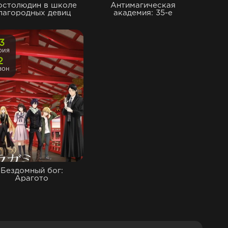
остолюдин в школе
Антимагическая
лагородных девиц
академия: 35-е
13
рия
2
зон
Бездомный бог:
Арагото