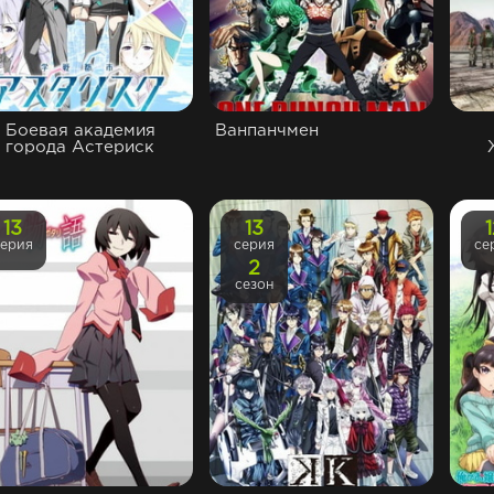
Боевая академия
Ванпанчмен
города Астериск
13
13
серия
серия
се
2
сезон