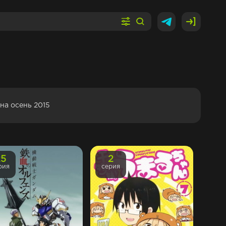
она осень 2015
25
2
рия
серия