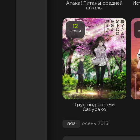
Атака! Титаны средней
Ис
школы
12
серия
Труп под ногами
Сакурако
aos
осень 2015