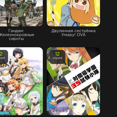
Гандам:
Двуличная сестрёнка
Железнокровные
Умару! OVA
сироты
12
12
рия
серия