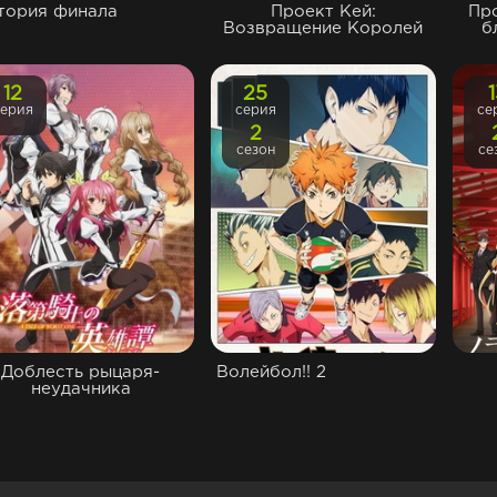
тория финала
Проект Кей:
Пр
Возвращение Королей
б
12
25
серия
серия
се
2
сезон
се
Доблесть рыцаря-
Волейбол!! 2
неудачника