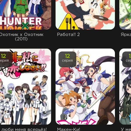
Охотник х Охотник
Работа!! 2
Ярк
(2011)
12
12
серия
серия
се
, люби меня всерьёз!
Макен-Ки!
У м