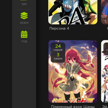
ТИП
СЕЗОН
Персона 4
ГОД
24
серия
3
сезон
Пламенный взор Шаны
Эй