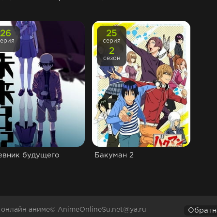
26
25
серия
серия
2
сезон
евник будущего
Бакуман 2
а онлайн аниме© AnimeOnlineSu.net@ya.ru
Обратн