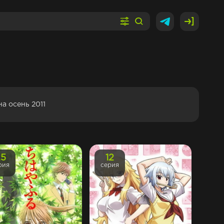
на осень 2011
25
12
рия
серия