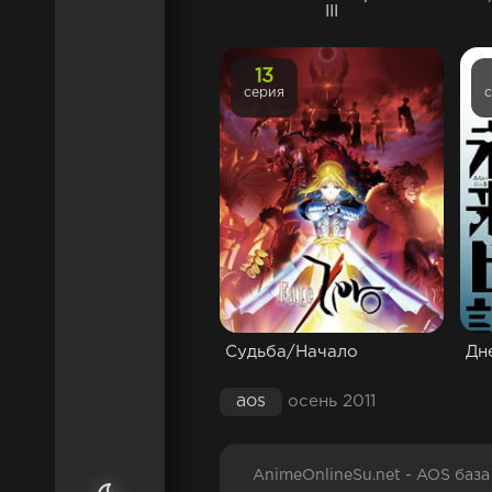
III
13
серия
Судьба/Начало
Дн
aos
осень 2011
AnimeOnlineSu.net - AOS баз