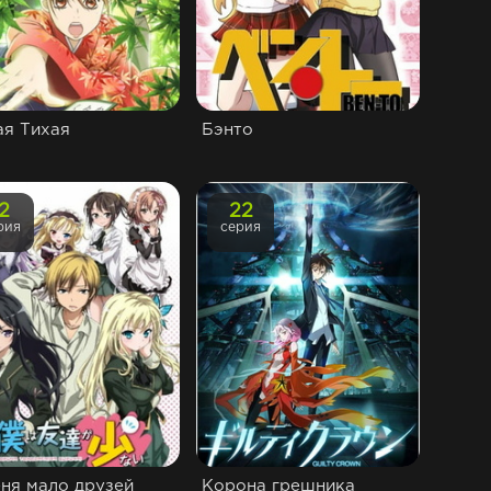
ая Тихая
Бэнто
12
22
рия
серия
еня мало друзей
Корона грешника