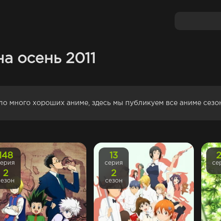
а осень 2011
ло много хороших аниме, здесь мы публикуем все аниме сезо
148
13
серия
серия
се
2
2
сезон
сезон