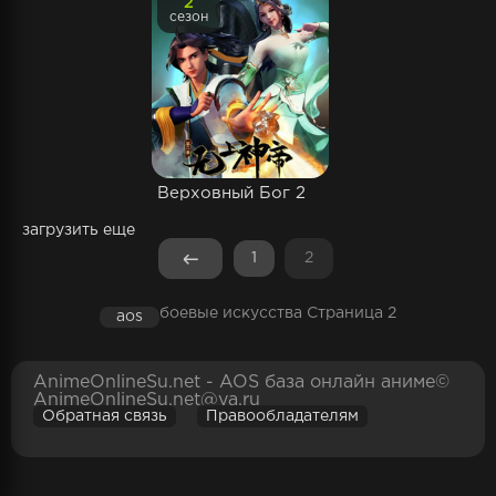
2
сезон
Верховный Бог 2
загрузить еще
1
2
боевые искусства Страница 2
aos
AnimeOnlineSu.net - AOS база онлайн аниме©
AnimeOnlineSu.net@ya.ru
Обратная связь
Правообладателям