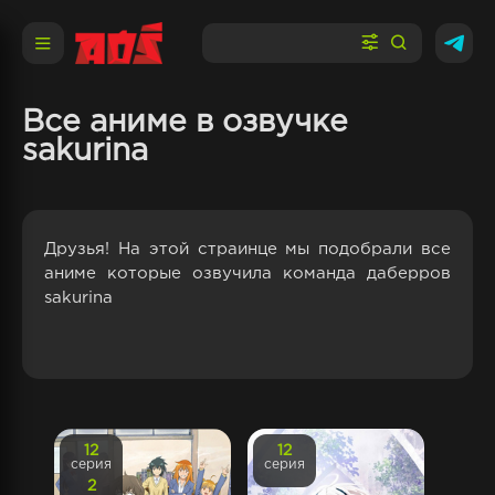
Все аниме в озвучке
sakurina
Друзья! На этой страинце мы подобрали все
аниме которые озвучила команда даберров
sakurina
12
12
серия
серия
2