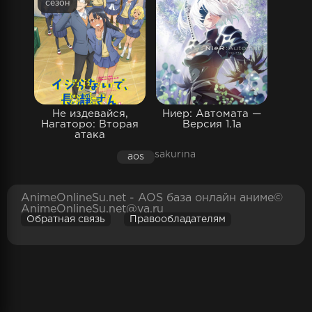
сезон
Не издевайся,
Ниер: Автомата —
Нагаторо: Вторая
Версия 1.1а
атака
sakurina
aos
AnimeOnlineSu.net - AOS база онлайн аниме©
AnimeOnlineSu.net@ya.ru
Обратная связь
Правообладателям