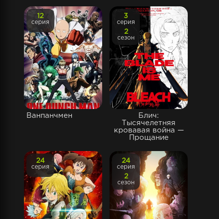
12
3
серия
серия
2
сезон
Ванпанчмен
Блич:
Тысячелетняя
кровавая война —
Прощание
24
24
серия
серия
2
сезон