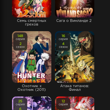
Семь смертных
Сага о Винланде 2
грехов
148
16
серия
серия
2
4
сезон
сезон
Охотник х
Атака титанов:
Охотник (2011)
Финал
25
12
серия
серия
6