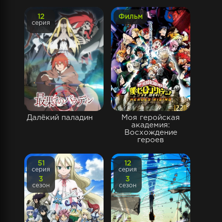
12
Фильм
серия
Далёкий паладин
Моя геройская
академия:
Восхождение
героев
51
12
серия
серия
3
3
сезон
сезон