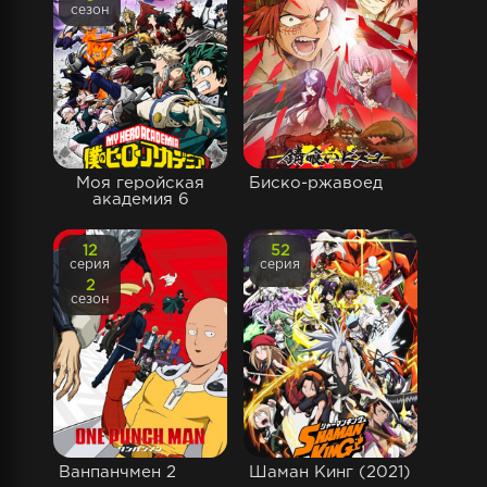
сезон
Моя геройская
Биско-ржавоед
академия 6
12
52
серия
серия
2
сезон
Ванпанчмен 2
Шаман Кинг (2021)