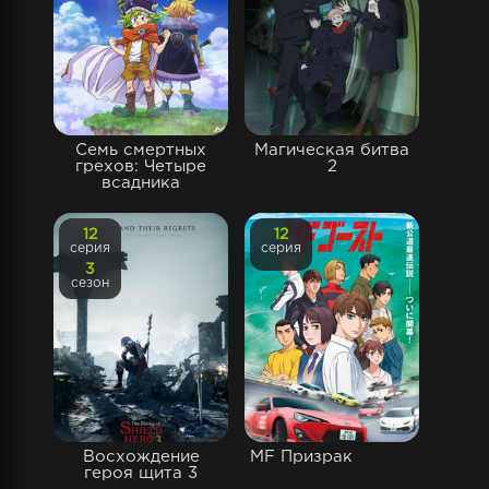
Семь смертных
Магическая битва
грехов: Четыре
2
всадника
12
12
серия
серия
3
сезон
Восхождение
MF Призрак
героя щита 3