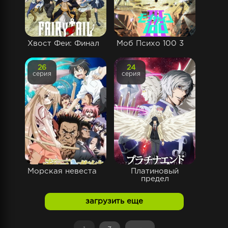
Хвост Феи: Финал
Моб Психо 100 3
26
24
серия
серия
Морская невеста
Платиновый
предел
загрузить еще