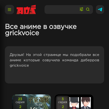
Все аниме в озвучке
grickvoice
Друзья! На этой страинце мы подобрали все
аниме которые озвучила команда даберров
grickvoice
23
3
серия
серия
2
2