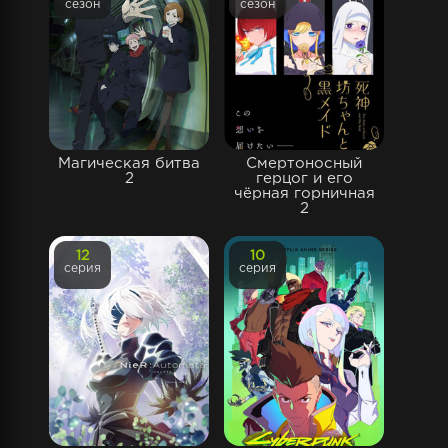
сезон
сезон
Магическая битва
Смертоносный
2
герцог и его
чёрная горничная
2
12
10
серия
серия