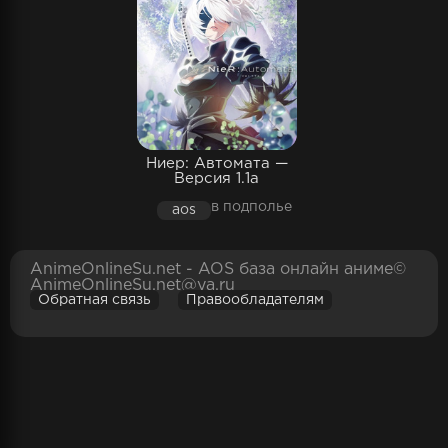
Ниер: Автомата —
Версия 1.1а
в подполье
aos
AnimeOnlineSu.net - AOS база онлайн аниме©
AnimeOnlineSu.net@ya.ru
Обратная связь
Правообладателям