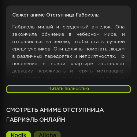
Сюжет аниме Отступница Габриэль:
Габриэль милый и сердечный ангелок. Она
закончила обучение в небесном мире, и
отправилась на землю, чтобы стать лучшей
среди учеников. Они должны помогать людям
в различных передрягах и неприятностях. Но
поселение в новой квартире заставляет
девушку переживать и терять мотивацию.
Приходится знакомиться ближе и садиться на
шею к друзьям.
Читать полностью
Приятелями становятся Винг Анжелс, Сатания
и Рафаэла. Первая персона тоже относится к
СМОТРЕТЬ АНИМЕ ОТСТУПНИЦА
небесным ангелам. Но в отличие от Габриэль,
ГАБРИЭЛЬ ОНЛАЙН
она пытается выполнять обязанности как
подобает. И часто попадает в смешные
Kodik
Alloha