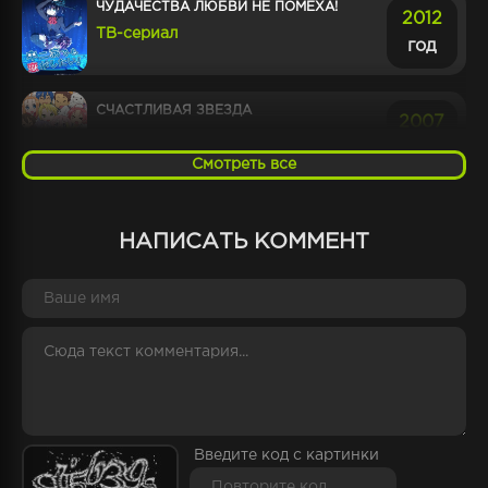
ЧУДАЧЕСТВА ЛЮБВИ НЕ ПОМЕХА!
2012
ТВ-сериал
год
СЧАСТЛИВАЯ ЗВЕЗДА
2007
ТВ-сериал
год
Смотреть все
ШКОЛЬНАЯ ЖИЗНЬ!
2015
НАПИСАТЬ КОММЕНТ
ТВ-сериал
год
УДЗАКИ ХОЧЕТ ТУСОВАТЬСЯ!
2020
ТВ-сериал
год
ЗАКАЗЫВАЛИ КРОЛИКА?
2014
ТВ-сериал
Введите код с картинки
год