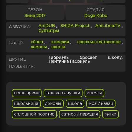
СЕЗОН
СТУДИЯ
Зима 2017
Doga Kobo
AniDUB
,
SHIZA Project
,
AniLibria.TV
,
ОЗВУЧКА:
Субтитры
сёнен
,
комедия
,
сверхъестественное
,
ЖАНР:
демоны
,
школа
Габриэль бросает школу,
ДРУГИЕ
Лентяйка Габриэль
НАЗВАНИЯ:
наше время
,
только девушки
,
ангелы
,
школьница
,
демоны
,
школа
,
моэ / кавай
,
сплошной позитив
,
сатира / пародия
,
генки